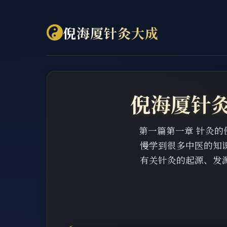
倪海厦针灸大成
倪海厦针灸
第一篇第一章 针灸的使
慢学到很多中医的知
有关针灸的起源、发