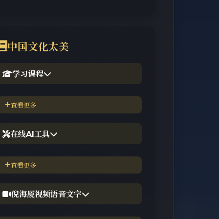
中国文化太美
学习课程
1.倪海厦官网备份版
查看更多
2.倪海厦台湾-徐光佑天纪班
在线AI工具
3.倪海厦台湾-汉唐经方班
【工具】紫微斗数命理分析
查看更多
4.倪徒-李宗恩-线上直播课程
【工具】在线金钱卦工具
倪海厦视频语音文字
【工具】在线阳宅布局工具