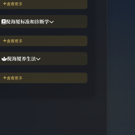
【视频】倪海厦-针灸大成
查看更多
【工具】在线六壬法
【视频】倪海厦-黄帝内经
倪海厦标准和诊断学
【视频】倪海厦-神农本草
倪海厦简介-传奇人生
查看更多
【视频】倪海厦-伤寒论
中医六大健康标准
倪海厦养生法
身体六大防御系统
五脏逼毒法和易筋经
查看更多
疾病加重/减轻症状表
瑜伽练习=易经经和八段锦
长寿-多吃海带
素食-疾病与肉食太多有关