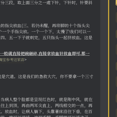
它分三段，取上面三分之一處下针，下针时，针要斜
的指尖放血(三、若仍未醒，再将脚的十个指头尖
个一个手指尖放。一个一个下，太慢了!我们可以一
、四、五一下子就刺完，五只指头一起挤放血。这是
一般就直接把碗砸碎,直接拿放血针放血即可,那一
>
淘宝参考这家店
就是穴道。这是我们的急救大穴，你不要拿一个三寸
，当病人整个脸都是呈现红色时，就是刚中风，就在
头往上到顶，再由两耳尖直上，两线相交的一点，再
穴。放血时，让病人躺下，头靠著床沿往下垂，在百