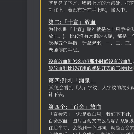
就是鼻子下方、嘴唇上方的水沟处，把
刺往上；若没有针在手上呢，掐人中。
第二:「十宣」放血
为什么叫「十宣」呢？就是在十只手指头
放血。)。比较沒有常识的人呢，都是一
次捉五个手指，针拿起來，一、二、三
老师傅的手法。
没有放血针怎么办?那小时候没有放血针,
般放血针比较好用的就是开刃的三棱针<
第四:针刺「涌泉」
脚底,会看到「人」字纹，人字纹的纹头
针下去。
第四个:「百会」放血
「百会穴」一般是放血用，我们不下針
百会放血。图片百会穴怎么找呢？从额
往后半寸，会摸到一个凹洞，就是百会