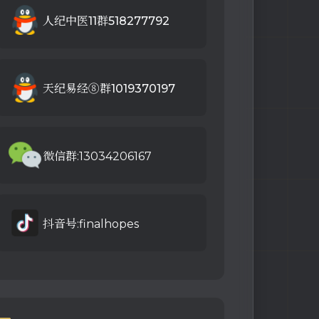
人纪中医11群518277792
天纪易经⑧群1019370197
微信群:13034206167
抖音号:finalhopes