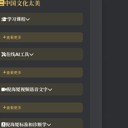
中国文化太美
学习课程
1.倪海厦官网备份版
查看更多
2.倪海厦台湾-徐光佑天纪班
在线AI工具
3.倪海厦台湾-汉唐经方班
【工具】紫微斗数命理分析
查看更多
4.倪徒-李宗恩-线上直播课程
【工具】在线金钱卦工具
倪海厦视频语音文字
【工具】在线阳宅布局工具
【视频】倪海厦-针灸大成
查看更多
【工具】在线六壬法
【视频】倪海厦-黄帝内经
倪海厦标准和诊断学