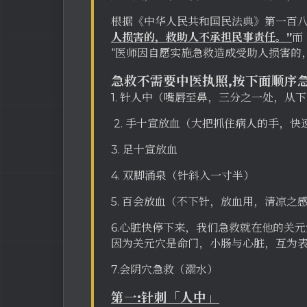
根据《中华人民共和国民法典》第一百八
人损害的，救助人不承担民事责任。”
而
“医师因自愿实施急救造成受助人损害的
急救不需要中医执照,按下面顺序
1. 针人中（嘴唇至鼻，三分之一处，从
2. 手十宣放血（大把抓住病人的手，
3. 足十宣放血
4. 双脚涌泉（针斜入一寸半）
5. 百会放血（不下针，放血用，清凉
6.心脏快停下来，我们急救就在他的关
因为关元穴是命门，小肠与心脏，互为
7.会阴穴急救（溺水）
第一:针刺「人中」