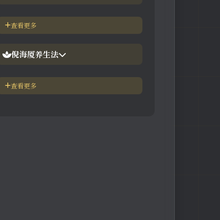
【视频】倪海厦-神农本草
倪海厦简介-传奇人生
查看更多
【视频】倪海厦-伤寒论
中医六大健康标准
倪海厦养生法
身体六大防御系统
五脏逼毒法和易筋经
查看更多
疾病加重/减轻症状表
瑜伽练习=易经经和八段锦
长寿-多吃海带
素食-疾病与肉食太多有关