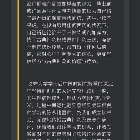
治疗疑难杂症效如桴鼔的魅力。毕业前
或许因為写论文与考执照的压力自己得
了最严重的顏面带状泡疹，初生之犊不
畏虎，在没有服用任何西药的状况下，
自己辨证论治开了三帖柴胡剂加减方，
找了古典针灸权威医师针灸三次，竟然
一週内快速痊癒，没有留下任何后遗
症，那时心中升起莫大的信心，更加坚
信经方与古典针灸的价值与疗效。
义守大学学士后中医时期在繁重的课业
中坚持把倪师的人纪完整地读过一遍，
其生理病理模型、理法方药(针)更加清
晰，过程中幸运地遇到曾经到美国跟倪
师学习的陈永诸医师，為我们成立读书
会，无偿地传授古典针灸及伤寒杂病
论，还给我们跟诊学习的机会，让我领
略面对不同的患者时临床辨证论治的完