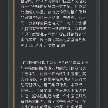
整思路。后来因為参与中医社团又遇到
另一位倪师的贴身弟子樊老师，他成立
汉唐经方学堂，致力於传承与推广倪师
的思想与经验开班授课，奔波於北高之
间，樊老师的课太精采了！每次上完课
大脑都有重整焕然一新的感觉，若临床
上遇什麼疑难杂症都可提出讨论得到详
实的解答，因此再忙再累也都坚持到学
堂让自己充电，温故而知新。
在习医的过程中总觉得自己非常幸运地
能够接触到倪海厦老师的思想以及汉唐
中医体系，让我一开始就对中医產生莫
大的信心，可以循序渐进地从内经的生
理病理切入，进而学习针灸、本草经、
伤寒论、金匱要略，之后进入临床医案
讨论，整体性地建构起一个中医必须具
备的基本能力，有了这些根基之后，接
下来的学习都是锦上添花、如虎添翼，