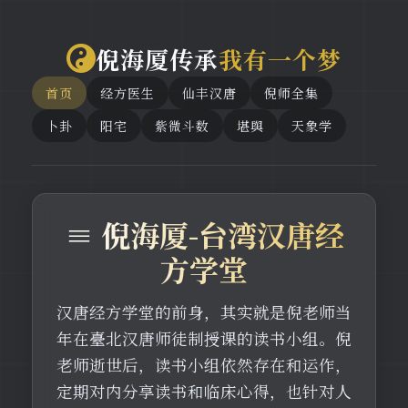
倪海厦传承
我有一个梦
首页
经方医生
仙丰汉唐
倪师全集
卜卦
阳宅
紫微斗数
堪舆
天象学
≡ 倪海厦-台湾汉唐经
方学堂
汉唐经方学堂的前身，其实就是倪老师当
年在臺北汉唐师徒制授课的读书小组。倪
老师逝世后，读书小组依然存在和运作，
定期对内分享读书和临床心得，也针对人