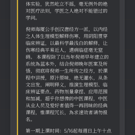
体实验，犹然屹立不摇，毫无例外的绝
对医疗法则，学医之人绝对不能错过的
学问。
倪师海厦公手创汉唐经方一派，以内经
之人体生理模型解释伤寒，用阴阳贯穿
临床辨证，以最科学最浅白的解释，让
伤寒经典平易近人，遇病临症毫无窒
碍。 本课程除了以当年倪师早年建立的
系统為蓝本外，结合倪师晚年医案及所
悟，彻底将倪师一生所传之经方，於课
程中讲授，原汁原味，绝无灌水，从条
文出发，阐明释义，推演生理模型、临
床辨证要点、药物剂量拿捏、应用范围
和加减，超乎你想像的中医课程，中医
从业人员及爱好者值得一再回味的经典
课程，惟课程冗长，為求速效者请勿报
名。
第一期上课时间：5/16起每週日上午十点