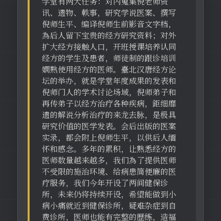
学堂有两大任务：对内蒐集倪老师资
讯、遗物、軼事，研究学说医案、撰写
倪师生平、编译倪师生前影音文字档，
為后人留下宝贵的经方研究资料；对外
扩大经方接触人口，开班授课培养认同
经方的学生及患者，师徒制的跟诊培训
嫻熟使用经方的医师。臺北汉唐经方论
坛的举办，就是学堂年度成果的发表和
倪师门人的学术讨论场域，倪师弟子和
再传弟子以经方治疗各种疾病，鉅细靡
遗的解说分析治疗的来龙去脉，是极具
研究价值的医学发表。会后出版的医案
实录，都会附上倪师生平，以供后人缅
怀和感念。多年的累积，让熟悉经方的
医师数量越来越多，我们為了提供医师
不受限的施治环境、给病患简便廉的医
疗服务，我们今年开设了两间健保诊
所，未来仍将持续开设，希望能做到小
病小痛就近到健保诊所，疑难杂症到自
费诊所，医师也能有完整的歷练，造福