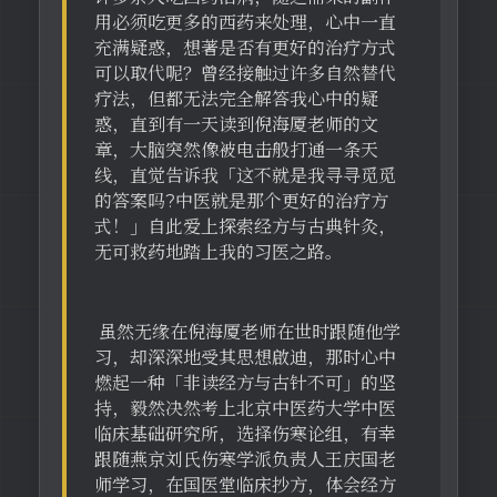
用必须吃更多的西药来处理，心中一直
充满疑惑，想著是否有更好的治疗方式
可以取代呢？曾经接触过许多自然替代
疗法，但都无法完全解答我心中的疑
惑，直到有一天读到倪海厦老师的文
章，大脑突然像被电击般打通一条天
线，直觉告诉我「这不就是我寻寻觅觅
的答案吗?中医就是那个更好的治疗方
式！」自此爱上探索经方与古典针灸，
无可救药地踏上我的习医之路。
虽然无缘在倪海厦老师在世时跟随他学
习，却深深地受其思想啟迪，那时心中
燃起一种「非读经方与古针不可」的坚
持，毅然决然考上北京中医药大学中医
临床基础研究所，选择伤寒论组，有幸
跟随燕京刘氏伤寒学派负责人王庆国老
师学习，在国医堂临床抄方，体会经方