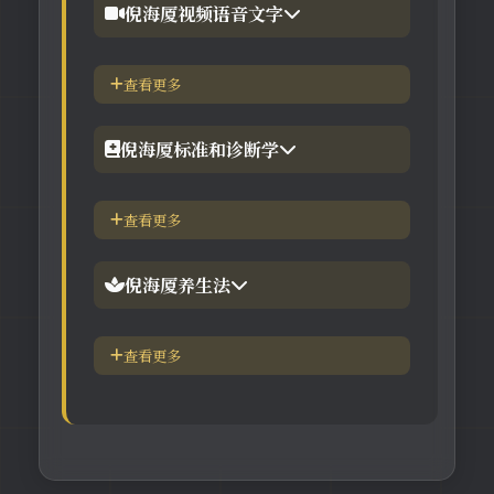
倪海厦视频语音文字
【工具】在线阳宅布局工具
【视频】倪海厦-针灸大成
查看更多
【工具】在线六壬法
【视频】倪海厦-黄帝内经
倪海厦标准和诊断学
【视频】倪海厦-神农本草
倪海厦简介-传奇人生
查看更多
【视频】倪海厦-伤寒论
中医六大健康标准
倪海厦养生法
身体六大防御系统
五脏逼毒法和易筋经
查看更多
疾病加重/减轻症状表
瑜伽练习=易经经和八段锦
长寿-多吃海带