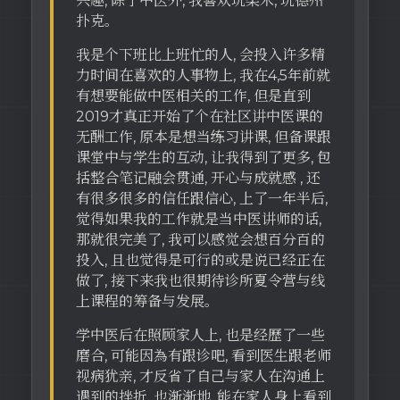
兴趣, 除了中医外, 我喜欢玩柔术, 玩德州
扑克。
我是个下班比上班忙的人, 会投入许多精
力时间在喜欢的人事物上, 我在4,5年前就
有想要能做中医相关的工作, 但是直到
2019才真正开始了个在社区讲中医课的
无酬工作, 原本是想当练习讲课, 但备课跟
课堂中与学生的互动, 让我得到了更多, 包
括整合笔记融会贯通, 开心与成就感 , 还
有很多很多的信任跟信心, 上了一年半后,
觉得如果我的工作就是当中医讲师的话,
那就很完美了, 我可以感觉会想百分百的
投入, 且也觉得是可行的或是说已经正在
做了, 接下来我也很期待诊所夏令营与线
上课程的筹备与发展。
学中医后在照顾家人上, 也是经歷了一些
磨合, 可能因為有跟诊吧, 看到医生跟老师
视病犹亲, 才反省了自己与家人在沟通上
遇到的挫折, 也渐渐地, 能在家人身上看到