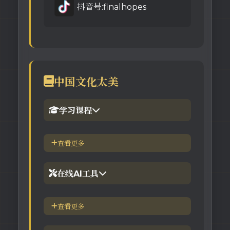
抖音号:finalhopes
中国文化太美
学习课程
1.倪海厦官网备份版
查看更多
2.倪海厦台湾-徐光佑天纪班
在线AI工具
3.倪海厦台湾-汉唐经方班
【工具】紫微斗数命理分析
查看更多
4.倪徒-李宗恩-线上直播课程
【工具】在线金钱卦工具