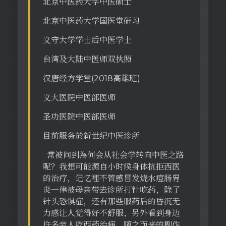
北京中医药大学中医硕士
北京中医药大学国医堂研习
义守大学学士后中医学士
台湾及大陆中医师双执照
汉唐经方学堂(2018高雄班)
义大医院中医部医师
圣功医院中医部医师
目前服务於新世纪中医诊所
常被问到為何会从社会学转向中医之路
呢？我想可能源自小时候身体抗拒西医
的治疗，记忆裡不管感冒发烧水痘肠胃
炎一律被母亲带去诊所打针吃药，除了
针头恐惧症，还有那些服药后的昏沉无
力感让人觉得好不舒服，另外看到身边
许多亲人吃西药治病，随之而来的副作