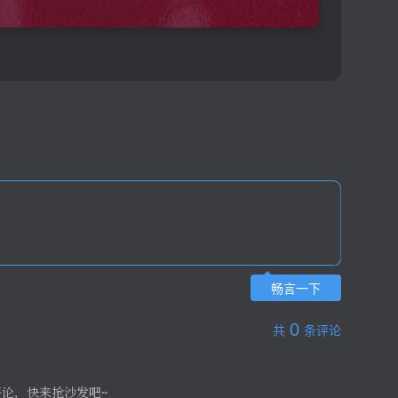
畅言一下
0
共
条评论
评论，快来抢沙发吧~