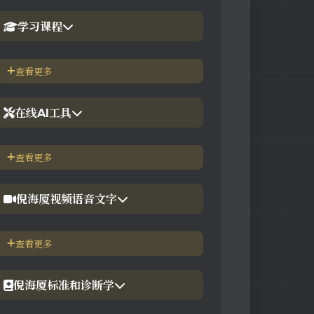
学习课程
1.倪海厦官网备份版
查看更多
2.倪海厦台湾-徐光佑天纪班
在线AI工具
3.倪海厦台湾-汉唐经方班
【工具】紫微斗数命理分析
查看更多
4.倪徒-李宗恩-线上直播课程
【工具】在线金钱卦工具
倪海厦视频语音文字
【工具】在线阳宅布局工具
【视频】倪海厦-针灸大成
查看更多
【工具】在线六壬法
【视频】倪海厦-黄帝内经
倪海厦标准和诊断学
【视频】倪海厦-神农本草