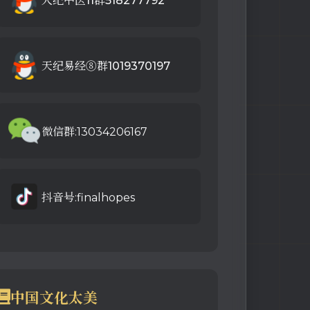
人纪中医11群518277792
天纪易经⑧群1019370197
微信群:13034206167
抖音号:finalhopes
中国文化太美