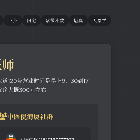
卜卦
阳宅
紫微斗数
堪舆
天象学
医师
道129号营业时间是早上9：30到17：
诊大概300元左右
中医倪海厦社群