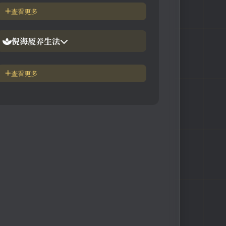
倪海厦简介-传奇人生
查看更多
【视频】倪海厦-伤寒论
中医六大健康标准
倪海厦养生法
身体六大防御系统
五脏逼毒法和易筋经
查看更多
疾病加重/减轻症状表
瑜伽练习=易经经和八段锦
长寿-多吃海带
素食-疾病与肉食太多有关