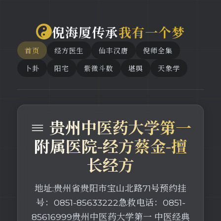
倪海厦传承
我有一个梦
首页
经方医生
仙丰汉唐
倪师全集
卜卦
阳宅
紫微斗数
堪舆
天象学
≡ 贵州中医药大学第一
附属医院-经方蔡金-擅
长经方
地址:贵州省贵阳市宝山北路71号预约挂
号：0851-85633222急救电话：0851-
85616999贵州中医药大学第一 中医经典