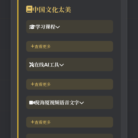
中国文化太美
学习课程
1.倪海厦官网备份版
查看更多
2.倪海厦台湾-徐光佑天纪班
在线AI工具
3.倪海厦台湾-汉唐经方班
【工具】紫微斗数命理分析
查看更多
4.倪徒-李宗恩-线上直播课程
【工具】在线金钱卦工具
倪海厦视频语音文字
【工具】在线阳宅布局工具
【视频】倪海厦-针灸大成
查看更多
【工具】在线六壬法
【视频】倪海厦-黄帝内经