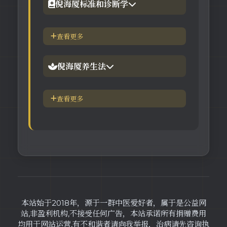
倪海厦标准和诊断学
【视频】倪海厦-神农本草
倪海厦简介-传奇人生
查看更多
【视频】倪海厦-伤寒论
中医六大健康标准
倪海厦养生法
身体六大防御系统
五脏逼毒法和易筋经
查看更多
疾病加重/减轻症状表
瑜伽练习=易经经和八段锦
长寿-多吃海带
素食-疾病与肉食太多有关
本站始于2018年，源于一群中医爱好者，属于是公益网
站,非盈利机构,不接受任何广告，本站承诺所有捐赠费用
均用于网站运营,有不和谐者请向我举报，治病请先咨询执