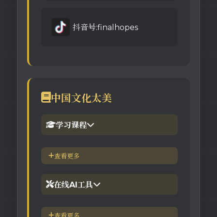
抖音号:finalhopes
中国文化太美
学习课程
1.倪海厦官网备份版
查看更多
2.倪海厦台湾-徐光佑天纪班
在线AI工具
3.倪海厦台湾-汉唐经方班
【工具】紫微斗数命理分析
查看更多