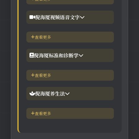
4.倪徒-李宗恩-线上直播课程
【工具】在线金钱卦工具
倪海厦视频语音文字
【工具】在线阳宅布局工具
【视频】倪海厦-针灸大成
查看更多
【工具】在线六壬法
【视频】倪海厦-黄帝内经
倪海厦标准和诊断学
【视频】倪海厦-神农本草
倪海厦简介-传奇人生
查看更多
【视频】倪海厦-伤寒论
中医六大健康标准
倪海厦养生法
身体六大防御系统
五脏逼毒法和易筋经
查看更多
疾病加重/减轻症状表
瑜伽练习=易经经和八段锦