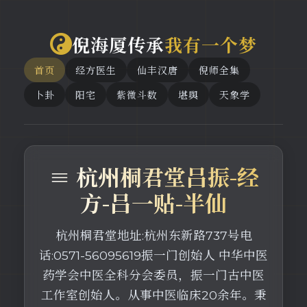
倪海厦传承
我有一个梦
首页
经方医生
仙丰汉唐
倪师全集
卜卦
阳宅
紫微斗数
堪舆
天象学
≡ 杭州桐君堂吕振-经
方-吕一贴-半仙
杭州桐君堂地址:杭州东新路737号电
话:0571-56095619振一门创始人 中华中医
药学会中医全科分会委员，振一门古中医
工作室创始人。从事中医临床20余年。秉