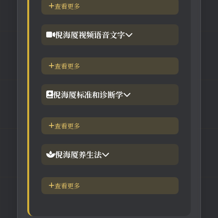
【工具】紫微斗数命理分析
查看更多
4.倪徒-李宗恩-线上直播课程
【工具】在线金钱卦工具
倪海厦视频语音文字
【工具】在线阳宅布局工具
【视频】倪海厦-针灸大成
查看更多
【工具】在线六壬法
【视频】倪海厦-黄帝内经
倪海厦标准和诊断学
【视频】倪海厦-神农本草
倪海厦简介-传奇人生
查看更多
【视频】倪海厦-伤寒论
中医六大健康标准
倪海厦养生法
身体六大防御系统
五脏逼毒法和易筋经
查看更多
疾病加重/减轻症状表
瑜伽练习=易经经和八段锦