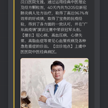
汉口医院支援。通过运用经典中医理论
及经方颗粒剂，40天内共为205位新冠
肺炎病人处方治疗，取得了高达96.1%有
效率的好成绩，取得了宝贵的抗疫经
验，得到了各方面的一致认可，并在“广
东战疫情”演讲比赛中荣获冠军头衔。
【擅长】冠心病、高血压病、心律失
常、高脂血症等常见心血管疾病及各种
急危重症的诊治。【出诊地点】上虞中
医医院中医经典病区。