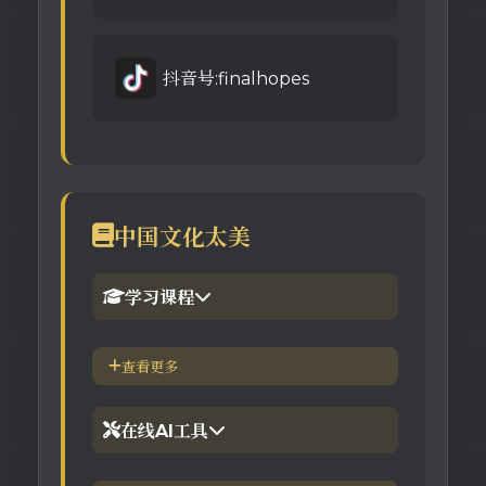
抖音号:finalhopes
中国文化太美
学习课程
1.倪海厦官网备份版
查看更多
2.倪海厦台湾-徐光佑天纪班
在线AI工具
3.倪海厦台湾-汉唐经方班