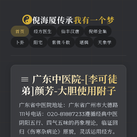
倪海厦传承
我有一个梦
首页
经方医生
仙丰汉唐
倪师全集
卜卦
阳宅
紫微斗数
堪舆
天象学
≡ 广东中医院-[李可徒
弟]颜芳-大胆使用附子
广东省中医院地址：广东省广州市大德路
111号电话：020-81887233遵循经典中医
阴阳五行、四气五味的药象理论，临证回
归《伤寒杂病论》原貌，灵活运用经方。