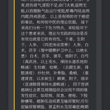
育,损伤肾气,肾阳不足,命门火衰,温煦无
能,以致胞脉气血运行受阻,瘀毒内结,血败
内腐,终成恶症。 以上是倪师的对于癌症
的看法，和传统中医的理论依据。 接下
来我们分析一下处方特点，来检验对于
这个患者来讲，理论与实践的结合是否
有效也就是它的有效性。 干姜，生附
子，人参，（四逆汤祛里寒） 人参，白
术，茯苓（理中健脾护卫中土，以绝水
患） 白术，茯苓，猪苓，炮附子，白芍
（真武汤，以土克水，保持水道系统的
畅通） 生牡蛎，桔梗，（去腐生新，排
脓清疮） 炒杜仲，补骨脂，桑蛸，（重
建肾宫，以求新生） 麻黄，附子，细辛
（宣通肺肾保持水道畅通）。 因子宫颈
癌病灶会累及周围组织会出现不同的继
发性症状，如尿频、尿急、便秘、下肢
肿痛等。癌肿压迫或累及输尿管时,可引
起输尿管梗阻、肾盂积水及尿毒症;晚期