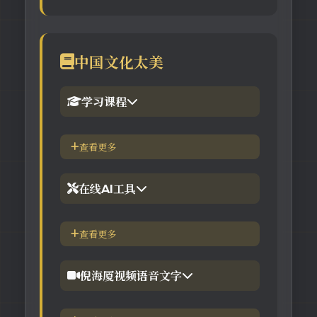
中国文化太美
学习课程
1.倪海厦官网备份版
查看更多
2.倪海厦台湾-徐光佑天纪班
在线AI工具
3.倪海厦台湾-汉唐经方班
【工具】紫微斗数命理分析
查看更多
4.倪徒-李宗恩-线上直播课程
【工具】在线金钱卦工具
倪海厦视频语音文字
【工具】在线阳宅布局工具
【视频】倪海厦-针灸大成