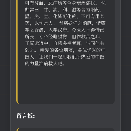
可有贫血、恶病质等全身衰竭症状。 倪
师常曰：甘、淡、利、湿等皆为阳药，
温、热、宣、化皆可化瘀，不可专用某
药，以伤常人。 昔痛妖枉之幽厄，惜堕
学之昏愚，入学汉唐。今医人不得恃己
所长，专心经略财物，但作救苦之心，
于冥运道中，自感多福者耳，与同仁共
勉之。 亲爱的各位朋友，各位优秀的中
医人，让我们一起用我们所热爱的中医
的力量治病救人吧。
留言板: