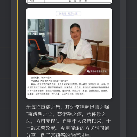
余每临重症之患，耳边常响起恩师之嘱
“秉清明之心，察错杂之症，承仲景之
法，方可无误”。自甲申入汉唐以来，十
七载未曾改变。今用倪派的方式与同道
分享一例子宫颈癌的治疗过程。