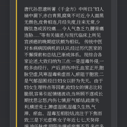
唐代孙思邈所著《千金方》中所曰:“妇人
崩中漏下,赤白青黑,腐臭不可近,令人面黑
无颜色,皮骨相连,月经失度,往来无常,少
腹弦急或苦绞痛……令人气急乏力,腰背痛
连胁……”等有关描述,与现代临床上所见
宫颈癌的晚期症状颇为相似。 传统中医
对本病病因病机的认识,经过历代医家的
不懈探索和总结,已渐成体系。现综合各
家论述,大致归纳为三点:一是湿毒外侵,一
般多由经行、产后,损伤冲任,血室正开,胞
脉空虚,风寒湿毒乘虚而入,瘀阻于胞宫;二
是气郁湿困:经曰:妇女以肝为先天。由于
妇女生理特点等因素,故妇女的情志比较
脆弱,容易引起情绪波动,当所顾不遂或长
期忧思忿怒,内伤七情,肝气郁结,疏泄失
利,横逆克土,脾虚湿困,湿蕴久生热,气
滞、瘀血、湿毒互相胶结,流注于下焦而
致;三是下元虚寒:女子年近七七,天癸将
竭,冲任脉虚,阴阳失调或房事不节,多产多