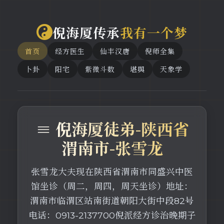
倪海厦传承
我有一个梦
首页
经方医生
仙丰汉唐
倪师全集
卜卦
阳宅
紫微斗数
堪舆
天象学
≡ 倪海厦徒弟-陕西省
渭南市-张雪龙
张雪龙大夫现在陕西省渭南市同盛兴中医
馆坐诊（周二，周四，周天坐诊）地址：
渭南市临渭区站南街道朝阳大街中段82号
电话：0913-2137700倪派经方诊治晚期子