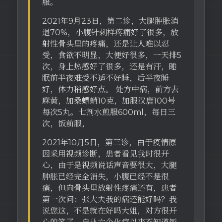
服。
2021年9月23日，第二诊，大腿肿胀消
退70%，小腹针刺样疼痛好了很多，放
射性骨头里的疼痛，还是让人难以忍
受，食欲不明显，大便好很多，一天排5
次，身上热感好了很多，还是有汗，睡
眠前半夜难受不适不好睡，后半夜睡
好，体力稍感好点。 处方中病，前方去
麻黄，加桑螵蛸10克，加服汉唐100号
每次5丸。七剂水煎服600ml，每日三
次，饭前服，
2021年10月5日，第三诊，由于疫情原
因采用视频诊断，患者看见我时很开
心，由于是视频说话声音要很大，大腿
肿胀已经完全消失，小腹已经不是很
痛，但向骨头里放射性疼痛还有，患者
第一次问：张大夫我的病还能好吗？我
说您这，不是就在好吗大姐，对方很开