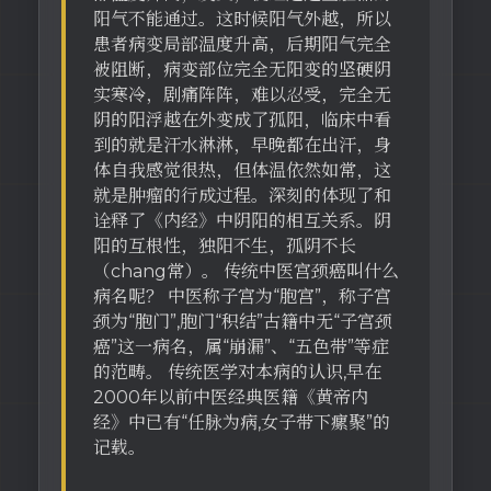
阳气不能通过。这时候阳气外越，所以
患者病变局部温度升高，后期阳气完全
被阻断，病变部位完全无阳变的坚硬阴
实寒冷，剧痛阵阵，难以忍受，完全无
阴的阳浮越在外变成了孤阳，临床中看
到的就是汗水淋淋，早晚都在出汗，身
体自我感觉很热，但体温依然如常，这
就是肿瘤的行成过程。深刻的体现了和
诠释了《内经》中阴阳的相互关系。阴
阳的互根性，独阳不生，孤阴不长
（chang常）。 传统中医宫颈癌叫什么
病名呢？ 中医称子宫为“胞宫”，称子宫
颈为“胞门”,胞门“积结”古籍中无“子宫颈
癌”这一病名，属“崩漏”、“五色带”等症
的范畴。 传统医学对本病的认识,早在
2000年以前中医经典医籍《黄帝内
经》中已有“任脉为病,女子带下瘰聚”的
记载。