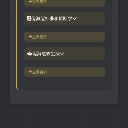
查看更多
【工具】在线六壬法
【视频】倪海厦-黄帝内经
倪海厦标准和诊断学
【视频】倪海厦-神农本草
倪海厦简介-传奇人生
查看更多
【视频】倪海厦-伤寒论
中医六大健康标准
倪海厦养生法
身体六大防御系统
五脏逼毒法和易筋经
查看更多
疾病加重/减轻症状表
瑜伽练习=易经经和八段锦
长寿-多吃海带
素食-疾病与肉食太多有关