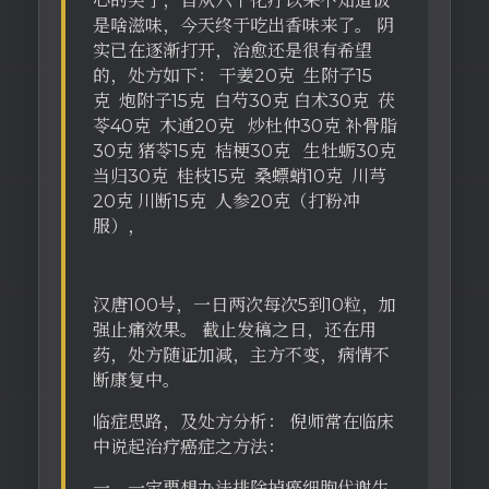
心的笑了，自从六个化疗以来不知道饭
是啥滋味，今天终于吃出香味来了。 阴
实已在逐渐打开，治愈还是很有希望
的，处方如下： 干姜20克 生附子15
克 炮附子15克 白芍30克 白术30克 茯
苓40克 木通20克 炒杜仲30克 补骨脂
30克 猪苓15克 桔梗30克 生牡蛎30克
当归30克 桂枝15克 桑螵蛸10克 川芎
20克 川断15克 人参20克（打粉冲
服），
汉唐100号，一日两次每次5到10粒，加
强止痛效果。 截止发稿之日，还在用
药，处方随证加减，主方不变，病情不
断康复中。
临症思路，及处方分析： 倪师常在临床
中说起治疗癌症之方法：
一、一定要想办法排除掉癌细胞代谢生