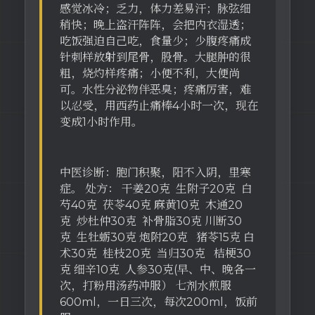
感觉冰冷；乏力，体力差易汗；脉弦细
稍快；晚上盗汗阵阵，会把内衣湿透；
吃饭强迫自己吃，食量少；少腹疼痛成
针刺样放射到尾骨，股骨。大腿肿的很
粗，烧灼样疼痛；小便不利，大便尚
可。水性分泌物伴恶臭；疼痛厉害，难
以忍受，用西药止痛棒4小时一次，现在
变成1小时作用。
中医诊断：胞门积聚，阳不入阴，里寒
症。 处方： 干姜20克 生附子20克 白
芍40克 茯苓40克 麻黄10克 木通20
克 炒杜仲30克 补骨脂30克 川断30
克 生牡蛎30克 炮附20克 猪苓15克 白
术30克 桂枝20克 当归30克 桔梗30
克 细辛10克 人参30克(早、中、晚各一
次，打粉用汤药冲服） 七剂水煎服
600ml，一日三次，每次200ml，饭前