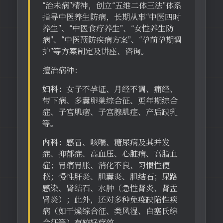
“治未病”精神，创立“五维二体三法”体系
指导中医养生防病，长期从事“中医四时
养生”、“中医食疗养生”、“女性养生防
病”、“中医预防疾病方案”、“孕前孕期调
护”等方案制定及讲座、咨询。
擅治病种：
妇科：
女子不孕证、月经不调、痛经、
带下病、多囊卵巢综合征、更年期综合
症、子宫肌瘤、子宫腺肌症、产后缺乳
等。
内科：
感冒、咳喘、糖尿病及其并发
症、抑郁症、高血压、心脏病、高脂血
症；胃痛胃胀、消化不良、习惯性便
秘；慢性肝炎、胆囊炎、胆结石；尿路
感染、肾结石、水肿（急性肾炎、肾盂
肾炎）；此外，还对多种免疫缺陷性疾
病（如干燥综合征、类风湿、白塞氏综
合征等）有较好疗效。