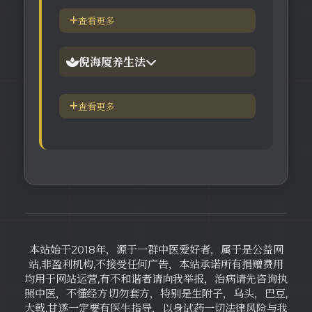
【视频】倪海厦-神农本草
倪海厦简介-传奇人生
查看更多
【视频】倪海厦-伤寒论
中医六大健康标准
倪海厦养生法
身体六大防御系统
五脏逼毒法和易筋经
查看更多
疾病加重/减轻症状表
瑜伽练习=易经经和八段锦
长寿-多吃海带
素食-疾病与肉食太多有关
本站始于2018年，源于一群中医爱好者，属于是公益网
站,非盈利机构,不接受任何广告，本站承诺所有捐赠费用
均用于网站运营,有不和谐者请向我举报，治病请先咨询执
照中医，不懂经方切勿套方，特别是生附子，乌头，巴豆,
大戟,甘遂一定要有医生指导，以身试药一切法律风险与我