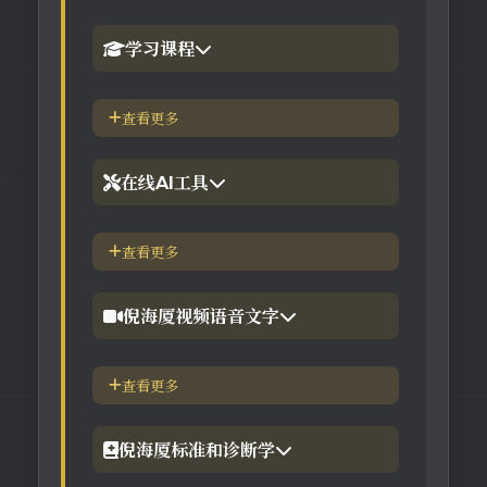
学习课程
1.倪海厦官网备份版
查看更多
2.倪海厦台湾-徐光佑天纪班
在线AI工具
3.倪海厦台湾-汉唐经方班
【工具】紫微斗数命理分析
查看更多
4.倪徒-李宗恩-线上直播课程
【工具】在线金钱卦工具
倪海厦视频语音文字
【工具】在线阳宅布局工具
【视频】倪海厦-针灸大成
查看更多
【工具】在线六壬法
【视频】倪海厦-黄帝内经
倪海厦标准和诊断学