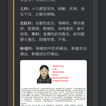
儿科：
小儿感冒发热、咳嗽、厌食、消
化不良、过敏性哮喘。
皮肤科：
光敏性皮炎、荨麻疹、带状疱
疹、银屑病、黄褐斑、单纯疱疹、扁平
疣等。
男科：
急慢性前列腺炎、前列腺
肥大增生、阳痿早泄、不育。
肿瘤科：
肿瘤的中医药调治，肿瘤术后
调治，肿瘤放化疗调治。