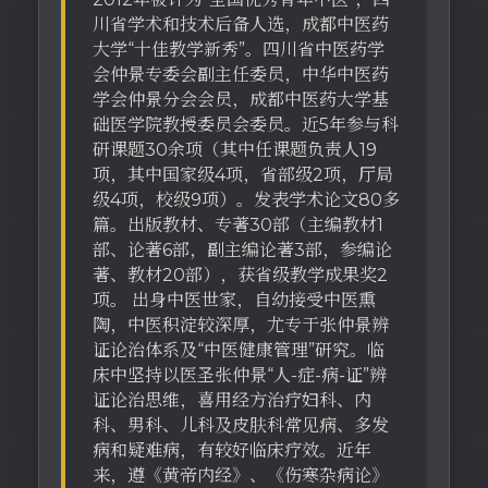
川省学术和技术后备人选，成都中医药
大学“十佳教学新秀”。四川省中医药学
会仲景专委会副主任委员，中华中医药
学会仲景分会会员，成都中医药大学基
础医学院教授委员会委员。近5年参与科
研课题30余项（其中任课题负责人19
项，其中国家级4项，省部级2项，厅局
级4项，校级9项）。发表学术论文80多
篇。出版教材、专著30部（主编教材1
部、论著6部，副主编论著3部，参编论
著、教材20部），获省级教学成果奖2
项。 出身中医世家，自幼接受中医熏
陶，中医积淀较深厚，尤专于张仲景辨
证论治体系及“中医健康管理”研究。临
床中坚持以医圣张仲景“人-症-病-证”辨
证论治思维，喜用经方治疗妇科、内
科、男科、儿科及皮肤科常见病、多发
病和疑难病，有较好临床疗效。近年
来，遵《黄帝内经》、《伤寒杂病论》