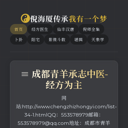
倪海厦传承
我有一个梦
首页
经方医生
仙丰汉唐
倪师全集
卜卦
阳宅
紫微斗数
堪舆
天象学
≡ 成都青羊承志中医-
经方为主
网
站:http://www.chengzhizhongyi.com/list-
34-1.htmlQQ：553578979邮箱：
553578979@qq.com地址：成都市青羊