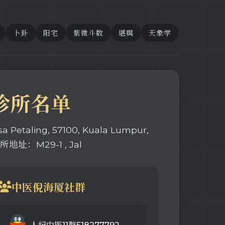
卜卦
阳宅
紫微斗数
堪舆
天象学
诊所名单
ling, 57100, Kuala Lumpur,
址：M29-1 , Jal
中医倪海厦社群