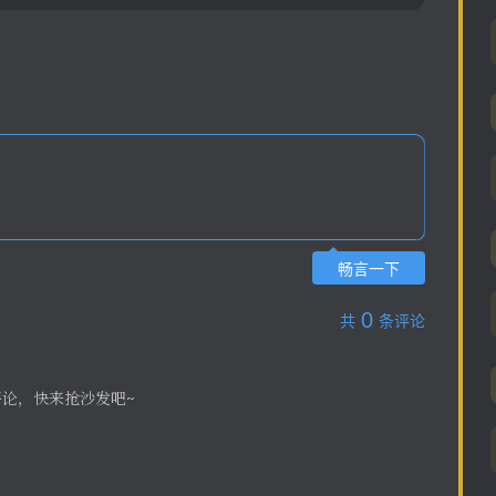
畅言一下
0
共
条评论
评论，快来抢沙发吧~