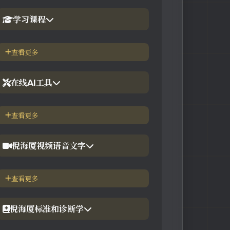
学习课程
1.倪海厦官网备份版
查看更多
2.倪海厦台湾-徐光佑天纪班
在线AI工具
3.倪海厦台湾-汉唐经方班
【工具】紫微斗数命理分析
查看更多
4.倪徒-李宗恩-线上直播课程
【工具】在线金钱卦工具
倪海厦视频语音文字
【工具】在线阳宅布局工具
【视频】倪海厦-针灸大成
查看更多
【工具】在线六壬法
【视频】倪海厦-黄帝内经
倪海厦标准和诊断学
【视频】倪海厦-神农本草