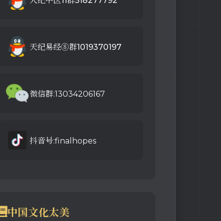
人纪中医11群518277792
天纪易经⑧群1019370197
微信群:13034206167
抖音号:finalhopes
中国文化太美