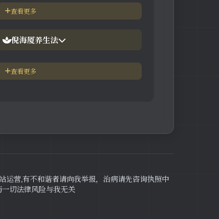
倪海厦简介-传奇人生
查看更多
【视频】倪海厦-伤寒论
中医六大健康标准
倪海厦养生法
身体六大防御系统
五脏逼毒法和易筋经
查看更多
疾病加重/减轻症状表
瑜伽练习=易经经和八段锦
长寿-多吃海带
素食-疾病与肉食太多有关
网站运营,有不和谐者请向我举报，治病请先咨询执照中
药一切法律风险与我无关