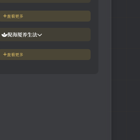
【视频】倪海厦-神农本草
倪海厦简介-传奇人生
查看更多
【视频】倪海厦-伤寒论
中医六大健康标准
倪海厦养生法
身体六大防御系统
五脏逼毒法和易筋经
查看更多
疾病加重/减轻症状表
瑜伽练习=易经经和八段锦
长寿-多吃海带
素食-疾病与肉食太多有关