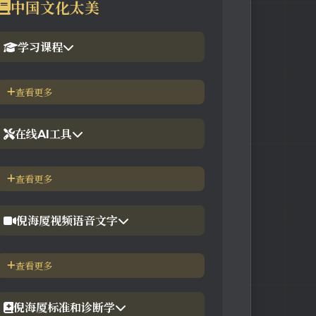
中国文化太美
学习课程
1.倪海厦官网备份版
查看更多
2.倪海厦台湾-徐光佑天纪班
在线AI工具
3.倪海厦台湾-汉唐经方班
【工具】紫微斗数命理分析
查看更多
4.倪徒-李宗恩-线上直播课程
【工具】在线金钱卦工具
倪海厦视频语音文字
【工具】在线阳宅布局工具
【视频】倪海厦-针灸大成
查看更多
【工具】在线六壬法
【视频】倪海厦-黄帝内经
倪海厦标准和诊断学