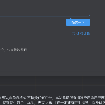
畅言一下
0
共
条评论
评论，快来抢沙发吧~
益网站,非盈利机构,不接受任何广告，本站承诺所有捐赠费用均用于
，特别是生附子，乌头，巴豆,大戟,甘遂一定要有医生指导，以身试