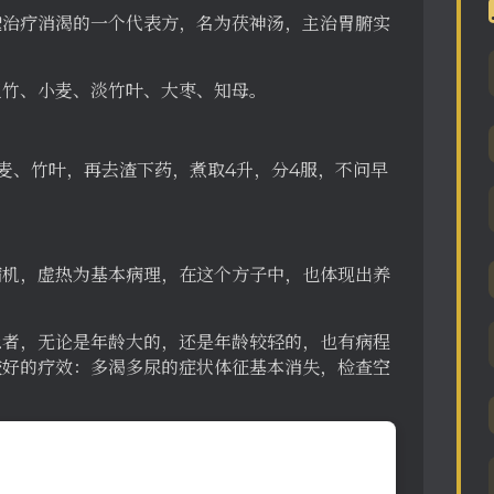
邈治疗消渴的一个代表方，名为茯神汤，主治胃腑实
玉竹、小麦、淡竹叶、大枣、知母。
麦、竹叶，再去渣下药，煮取4升，分4服，不问早
病机，虚热为基本病理，在这个方子中，也体现出养
患者，无论是年龄大的，还是年龄较轻的，也有病程
较好的疗效：多渴多尿的症状体征基本消失，检查空