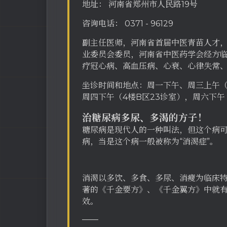
地址： 河南省郑州市人民路19号
咨询电话： 0371 - 96129
副主任医师，河南省首届中医青苗人才
业委员会委员，河南省中医药学会经方
疗冠心病、高血压病、心衰、心律失常
坐诊时间和地点：周一下午、周三上午（5
周四下午（4楼B区23诊室），周六下午
治糖尿病多尿、多渴的方子！
糖尿病是现代人的一种叫法，但这个病
病，当是这个病一般被称为“消渴症”。
消渴以多饮、多食、多尿、消瘦为临床
著的《千金要方》、《千金翼方》中就
效。
——