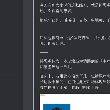
今天我和大家说的这张经方，就是孙思
热，引饮常渴患者。
组成：茯神、栝楼根、麦冬、生地黄、
用法也很简单，这9味药捣碎，以水煮小
晚，但渴即进。
——
孙思邈认为，本虚燥热为消渴病的基本
阴清虚热这一治则。
临床中，我用此方治愈了几十位糖尿病
长达数十年的，在用过此方后均体现出
腹血糖降至正常，血脂也明显下降。