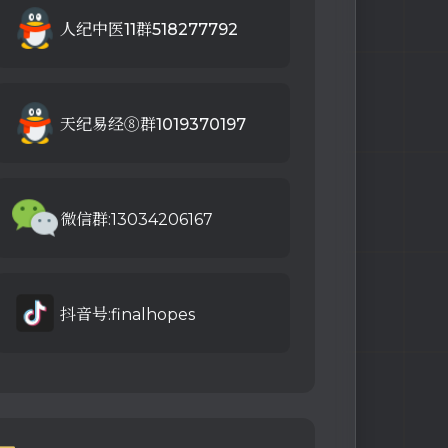
人纪中医11群518277792
天纪易经⑧群1019370197
微信群:13034206167
抖音号:finalhopes