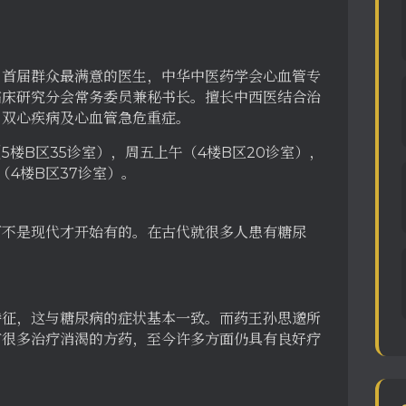
，首届群众最满意的医生，中华中医药学会心血管专
临床研究分会常务委员兼秘书长。擅长中西医结合治
、双心疾病及心血管急危重症。
楼B区35诊室），周五上午（4楼B区20诊室），
（4楼B区37诊室）。
可不是现代才开始有的。在古代就很多人患有糖尿
特征，这与糖尿病的症状基本一致。而药王孙思邈所
有很多治疗消渴的方药，至今许多方面仍具有良好疗