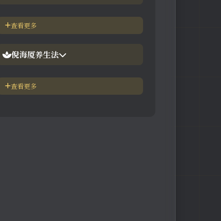
【视频】倪海厦-神农本草
倪海厦简介-传奇人生
查看更多
【视频】倪海厦-伤寒论
中医六大健康标准
倪海厦养生法
身体六大防御系统
五脏逼毒法和易筋经
查看更多
疾病加重/减轻症状表
瑜伽练习=易经经和八段锦
长寿-多吃海带
素食-疾病与肉食太多有关