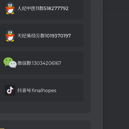
人纪中医11群518277792
天纪易经⑧群1019370197
微信群:13034206167
抖音号:finalhopes