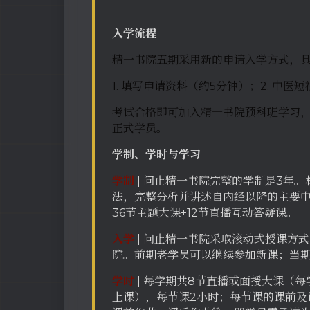
入学流程
精一书院五期采用新的申请入学方式，
1. 填写申请资料（约5分钟）；2. 中医
考试合格即可加入精一书院预科班学习
正式学员。
学制、学时与学习
学制
| 问止精一书院完整的学制是3年
法，完整分析并讲述自内经以降的主要中
36节主题大课+12节直播互动答疑课。
入学
| 问止精一书院采取滚动式授课方
院。前期老学员可以继续参加新课；当
学时
| 每学期共8节直播或面授大课（每
上课），每节课2小时；每节课的课前及