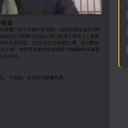
不收徒
问止中医旗下的三年制中医书院，现有四期在读学员约
院由问止中医联合创始人林大栋博士使用人工智能
中医名家学说。2022年12月的第22课，我们刚结
。问止精一书院第五期申请通道将于
2023年1月6日
23:59分。
收礼、不收徒。没有任何隐藏收费。