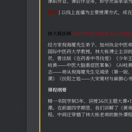
课前作业、课后作业等，即学员需承诺为
授课
| 以线上直播为主要授课方式，或
林大栋医师
问止中医联合创始人及首席
经方家倪海厦先生弟子、加州执业中医师 、加州 
国际中医药大学教授。林大栋博士主讲的
员，曾出版《在药香中寻找爱》《少年王
岐黄——中医大脑重症医案集》《AI岐
志——师从倪海厦先生见闻录（第一版
课》《扶阳之祖——大宋窦材与扁鹊心
课程纲要
精一书院学制3年、讲授36次主题大课+
课。在前面四学期里，我们讲解了《黄
程。中间还穿插了林大栋老师的额外课