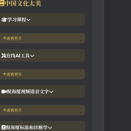
中国文化太美
学习课程
1.倪海厦官网备份版
查看更多
2.倪海厦台湾-徐光佑天纪班
在线AI工具
3.倪海厦台湾-汉唐经方班
【工具】紫微斗数命理分析
查看更多
4.倪徒-李宗恩-线上直播课程
【工具】在线金钱卦工具
倪海厦视频语音文字
【工具】在线阳宅布局工具
【视频】倪海厦-针灸大成
查看更多
【工具】在线六壬法
【视频】倪海厦-黄帝内经
倪海厦标准和诊断学