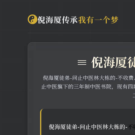
倪海厦传承
我有一个梦
≡ 倪海厦
倪海厦徒弟-问止中医林大栋的-不收费
止中医旗下的三年制中医书院，现有四
倪海厦徒弟-问止中医林大栋的-
不