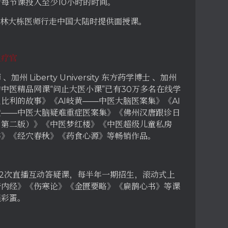
每节课投入至少10小时的时间。
在林大栋医师行走中国大陆时提供面授课。
医疗官
Liberty University 东方药学博士 、加州
中医精品网课“问止大医小课”已有30万多名在线学
比利的故事》《AI岐黄——中医大脑医案集》《AI
黄——中医大脑疑难重症医案集》《佛州汉唐跟诊日
、第二版）》《中医梦红楼》《中医超级儿童私房
书》《经穴春秋》《药食心源》等畅销作品。
12次直播互动答疑课，每半年一期招生，滚动式上
帝内经》《伤寒论》《金匮要略》《扁鹊心书》等课
程彩蛋。