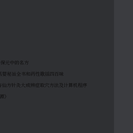
寿世保元中的名方
方脉活婴秘旨全书和药性歌括四百味
和种杏仙方针灸大成辨症取穴方法及计算机程序
心源》