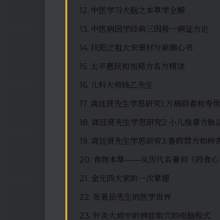
12. 中医学习大脑之本草学全解
13. 中医病因学经典三因极一病证方论
14. 扶阳之祖大宋窦材与扁鹊心书
15. 太平惠民和剂局方名方精读
16. 儿科大师钱乙先生
17. 龚廷贤先生学思研究1:万病回春和
18. 龚廷贤先生学思研究2:小儿推拿
19. 龚廷贤先生学思研究3:鲁府禁方
20. 食物本草——从历代名著到《药食
21. 金元四大家的一次掌握
22. 张景岳先生的医学世界
23. 针灸大成中的辨症取穴的电脑程式