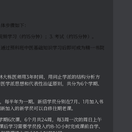
具体步骤如下：
短视频学习（约15分钟）；3. 考试（约15分钟）。
，通过预科班中医基础知识学习后即可成为精一书院
。林大栋医师用3年时间，用问止学派的结构分析方
医学派思想和代表性治证原则，共分为6个学期、
式，每半年为一期。新招学员分别在7月、1月加入书
期新加入的新学员可以自修往期老课。
学期6次课，6个月共24周，每3周一次的周日上午
课后学习需要学员投入约8-10小时完成课前自学、