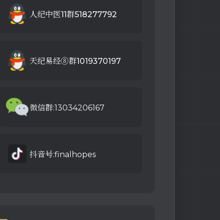
人纪中医11群518277792
天纪易经⑧群1019370197
微信群:13034206167
抖音号:finalhopes