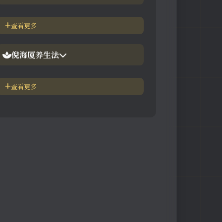
【视频】倪海厦-神农本草
倪海厦简介-传奇人生
查看更多
【视频】倪海厦-伤寒论
中医六大健康标准
倪海厦养生法
身体六大防御系统
五脏逼毒法和易筋经
查看更多
疾病加重/减轻症状表
瑜伽练习=易经经和八段锦
长寿-多吃海带
素食-疾病与肉食太多有关