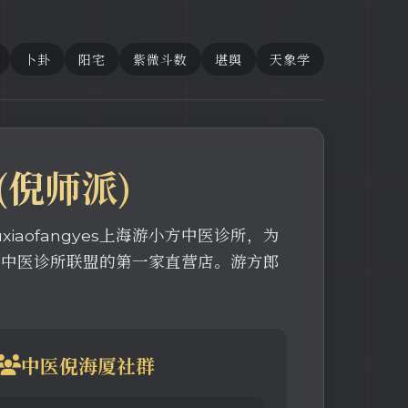
卜卦
阳宅
紫微斗数
堪舆
天象学
(倪师派)
aofangyes上海游小方中医诊所，为
方中医诊所联盟的第一家直营店。游方郎
中医倪海厦社群