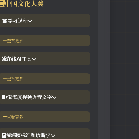
中国文化太美
学习课程
1.倪海厦官网备份版
查看更多
2.倪海厦台湾-徐光佑天纪班
在线AI工具
3.倪海厦台湾-汉唐经方班
【工具】紫微斗数命理分析
查看更多
4.倪徒-李宗恩-线上直播课程
【工具】在线金钱卦工具
倪海厦视频语音文字
【工具】在线阳宅布局工具
【视频】倪海厦-针灸大成
查看更多
【工具】在线六壬法
【视频】倪海厦-黄帝内经
倪海厦标准和诊断学