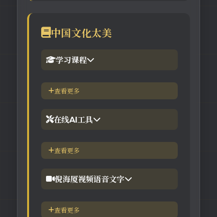
中国文化太美
学习课程
1.倪海厦官网备份版
查看更多
2.倪海厦台湾-徐光佑天纪班
在线AI工具
3.倪海厦台湾-汉唐经方班
【工具】紫微斗数命理分析
查看更多
4.倪徒-李宗恩-线上直播课程
【工具】在线金钱卦工具
倪海厦视频语音文字
【工具】在线阳宅布局工具
【视频】倪海厦-针灸大成
查看更多