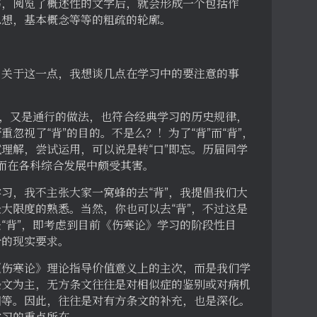
书，阅览了概述性的文字后，就会形成一个包括作
思想，基本概念等等的粗疏的轮廓。
。关于这一点，我想谈几点在学习中的要注意的事
法，又是通行的做法，也符合经典学习的历史规律，
忽视了“背”的目的。不是么？！为了“背”而“背”，
理解，尝试运用，可以说是转“口”即忘。历届同学
反而在各科综合发展中颇受其害。
习，我不主张大家一窝蜂的去“背”，我提倡我们大
大限度的熟悉。当然，你也可以去“背”，不过这是
“背”，即考虑到目前《伤寒论》学习的阶段性目
步的现实要求。
《伤寒论》理论指导价值意义上的主次，而是我们学
条文为主，无方条文往往是对相似症的鉴别或对病机
归等。因此，往往是对有方条文的补充，也是深化。