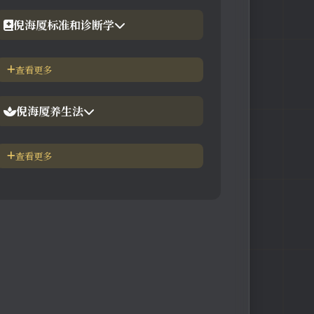
【工具】在线六壬法
【视频】倪海厦-黄帝内经
倪海厦标准和诊断学
【视频】倪海厦-神农本草
倪海厦简介-传奇人生
查看更多
【视频】倪海厦-伤寒论
中医六大健康标准
倪海厦养生法
身体六大防御系统
五脏逼毒法和易筋经
查看更多
疾病加重/减轻症状表
瑜伽练习=易经经和八段锦
长寿-多吃海带
素食-疾病与肉食太多有关