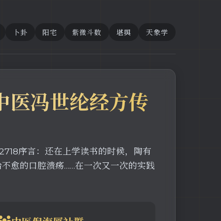
卜卦
阳宅
紫微斗数
堪舆
天象学
中医冯世纶经方传
202718序言：还在上学读书的时候，陶有
治不愈的口腔溃疡……在一次又一次的实践