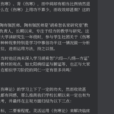
《伤寒》、背《伤寒》，而中间却有相当比例悄然退
什么在《伤寒》上用功不算少，而收效却甚微？这的
陶有强医师。陶有强医师是“胡希恕名家研究室”教
要负责人，长期以来，专注于经方的教学与研究。这
药大学读研究生一年级时，参与学生社团关于《伤寒
的种种现象特别是学习中事倍功半这一情况做一分析
定位，进而运用方法，持之以恒。
当时他还尚未深入学习胡希恕“六经—八纲—方证”
的教材的观点，如太阳病经证与腑证等，也正与大家
处在相似学习阶段的同仁一定有很多共鸣！
《伤寒论》的学习上下了一定的功夫，然而收效甚
也都有同感，那么推测我们学校长期以来一定也有为
思考，并最终在主观方面归结为以下三点：
目标，二要看程度。灵活运用《伤寒论》来解决临床