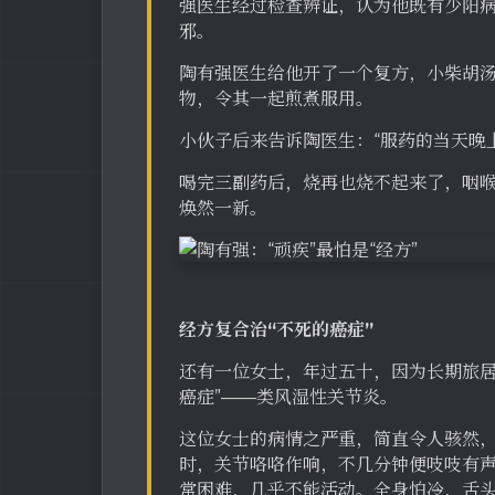
强医生经过检查辨证，认为他既有少阳
邪。
陶有强医生给他开了一个复方，小柴胡
物，令其一起煎煮服用。
小伙子后来告诉陶医生：“服药的当天晚
喝完三副药后，烧再也烧不起来了，咽
焕然一新。
经方复合治“不死的癌症”
还有一位女士，年过五十，因为长期旅居
癌症”——类风湿性关节炎。
这位女士的病情之严重，简直令人骇然
时，关节咯咯作响，不几分钟便吱吱有
常困难，几乎不能活动。全身怕冷，舌