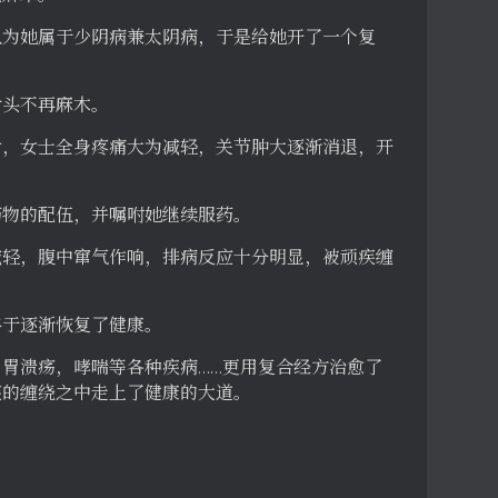
认为她属于少阴病兼太阴病，于是给她开了一个复
舌头不再麻木。
后，女士全身疼痛大为减轻，关节肿大逐渐消退，开
药物的配伍，并嘱咐她继续服药。
减轻，腹中窜气作响，排病反应十分明显，被顽疾缠
终于逐渐恢复了健康。
胃溃疡，哮喘等各种疾病……更用复合经方治愈了
疾的缠绕之中走上了健康的大道。