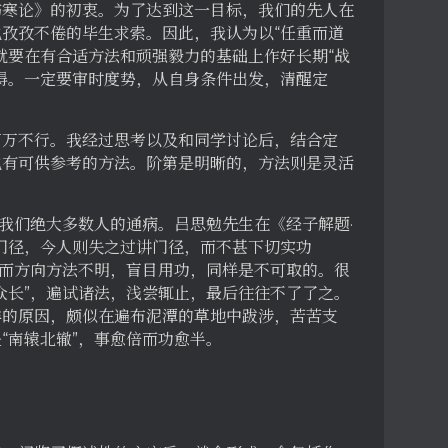
伤寒论》的初衷。为了达到这一目标，我们的先人在
孜孜不倦的毕生求索。因此，我认为以“任重而道
就要在有合适方法和顽强毅力的基础上作好长期“战
得。一定要审时度势，从自身条件出发，清醒定
万万不行。我经过思考以及和同学讨论后，结合定
也有可供参考的方法。阶第是明晰的，方法则是灵活
是我们绝大多数人的通病。吕思勉先生在《经子解题·
门径，今人则失之过讲门径，而不甚下切实功
然而方向方法不明，盲目用功，同样是不可取的。很
众长”，遍试诸法，浅尝辄止，最后往往不了了之。
样的原因，颇似在遍布泥潭的草地中跋涉，苦苦支
“南辕北辙”，事愈倍而功愈半。
：