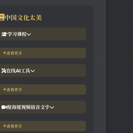
中国文化太美
学习课程
1.倪海厦官网备份版
查看更多
2.倪海厦台湾-徐光佑天纪班
在线AI工具
3.倪海厦台湾-汉唐经方班
【工具】紫微斗数命理分析
查看更多
4.倪徒-李宗恩-线上直播课程
【工具】在线金钱卦工具
倪海厦视频语音文字
【工具】在线阳宅布局工具
【视频】倪海厦-针灸大成
查看更多