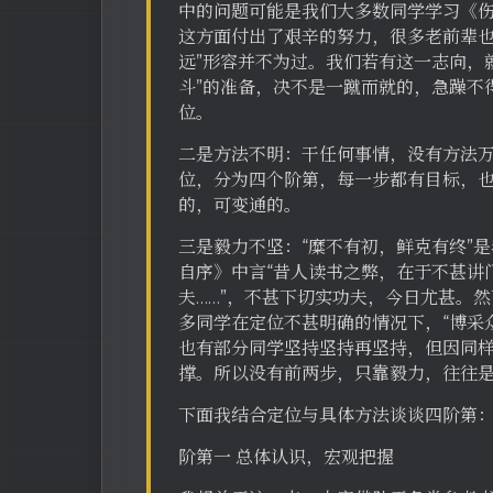
中的问题可能是我们大多数同学学习《
这方面付出了艰辛的努力，很多老前辈也
远”形容并不为过。我们若有这一志向，
斗”的准备，决不是一蹴而就的，急躁不
位。
二是方法不明：干任何事情，没有方法
位，分为四个阶第，每一步都有目标，
的，可变通的。
三是毅力不坚：“糜不有初，鲜克有终”
自序》中言“昔人读书之弊，在于不甚讲
夫……”，不甚下切实功夫，今日尤甚。
多同学在定位不甚明确的情况下，“博采
也有部分同学坚持坚持再坚持，但因同
撑。所以没有前两步，只靠毅力，往往是
下面我结合定位与具体方法谈谈四阶第
阶第一 总体认识，宏观把握