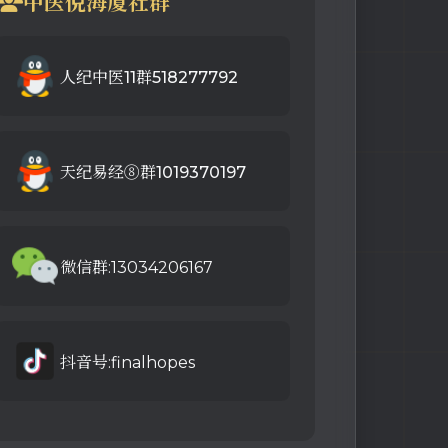
中医倪海厦社群
人纪中医11群518277792
天纪易经⑧群1019370197
微信群:13034206167
抖音号:finalhopes