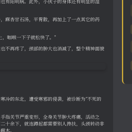
病也有阳明病。此外，小伙子的身体还有明显的湿
汤，麻杏甘石汤，平胃散，再加上了一点其它的药
上，咽喉一下子就松快了。”
喉也不再疼了，颈部的肿大也消减了，整个精神面貌
寒冷的东北，遭受寒邪的侵袭，被诊断为“不死的
，手指关节严重变形，全身关节肿大疼痛，活动之
声二十余下，就连蹲起都需要别人搀扶，头颈转动非
头麻木。