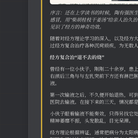
序言：还在上学读书的时候，陶有强医生
感冒，用“柴胡桂枝干姜汤”给亲人治久
见识了经方的神奇功效。
随着对经方理论学习的深入，以及经方
过经方复合治疗各种沉疴顽疾，为无数
经方复合治“退不去的烧”
曾经有一位小伙子，刚刚二十余岁，患
右颈后三角与与左乳突前下方还有淋巴
液。
第一次输液之后，不久便开始退热，可到
医院去输液。在接下来的三天，情况都
小伙子眼看输液不能奏效，只得另找它
精神萎靡不振，头发散乱，目光呆滞。
经方理论根据辨证，通常把病分为太阳病