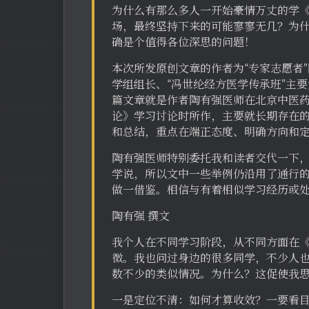
为什么有那么多人一开始豪情万丈的学
场，最终坚持下来的可能寥寥无几？为
确是个值得各位深思的问题！
本次所发原创文章的作者为“专家志愿者”
学组组长、“冯世纶经方医学传承班”主
篇文章就是作者陶有强医师在北京中医
论》学习讨论时所作，主要就长期存在
和总结，重点在端正态度、明确方向和
陶有强医师特别委托我和读者交代一下，
学说，所以文中一些举例仍沿用了通行
做一借鉴。相信与有着相似学习经历或
陶有强 撰文
我个人在不同学习阶段，从不同方面在
微。我也问过身边的很多同学，不少人
数不少的类似情况。为什么？这促使我
一是定位不清：如何才算收效？一要看