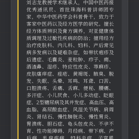
刘志龙教授学术继承人，中国中医药报
优秀通讯员、首批珠海科普讲师团专
家，中华中医药学会科普骨干，致力于
客家中医药以及经方医学的研究。擅长
经方体质辨识及膏方调养，对亚健康体
质调理及过敏性疾病的防治；擅用经方
治疗皮肤科、内儿科、妇科、产后常见
病多发病以及疑难杂症，如带状疱疹及
后遗症、毛囊炎、麦粒肿、疖子、痈、
酒渣鼻、湿疹、特应性皮炎、荨麻疹、
皮肤瘙痒症、痤疮、黄褐斑、腋臭、脱
发、失眠、头晕、耳鸣、耳聋、口苦、
口腔溃疡、舌痛、舌麻、便秘、腰痛、
多汗症、小儿厌食、小儿多动症、眨眼
症、2型糖尿病及其并发症、高血压、高
血脂、高尿酸血症、风湿关节病、肩周
炎、肾结石、慢性膀胱炎、慢性胃炎、
胃溃疡、胆石症、龟头包皮炎、不孕不
育、性功能障碍、月经病、带下病、产
后病、乳房疾病、妇科炎症、子宫肌