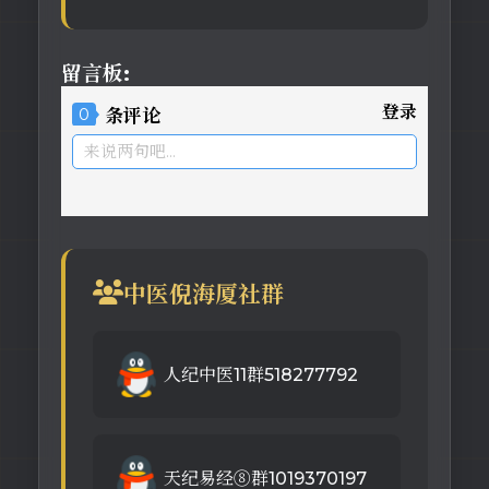
留言板:
登录
0
条评论
来说两句吧...
中医倪海厦社群
人纪中医11群518277792
天纪易经⑧群1019370197