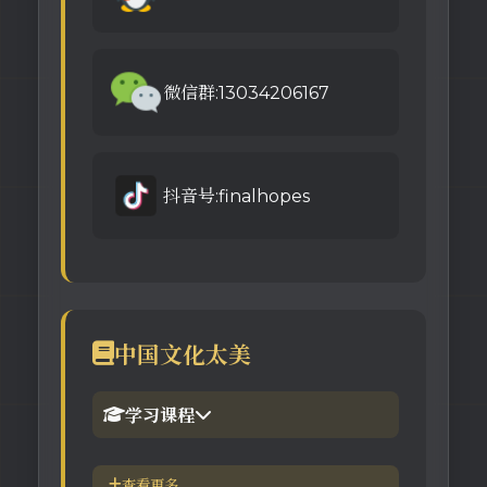
微信群:13034206167
抖音号:finalhopes
中国文化太美
学习课程
1.倪海厦官网备份版
查看更多