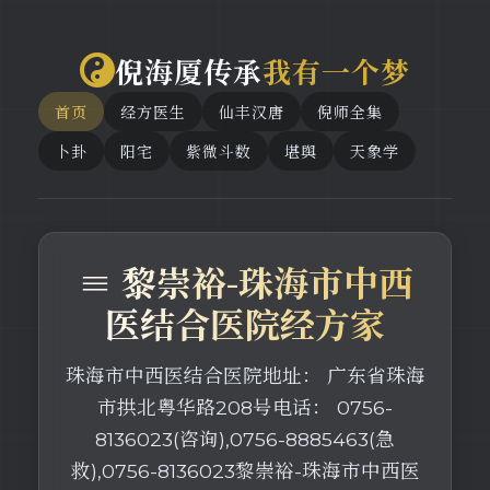
倪海厦传承
我有一个梦
首页
经方医生
仙丰汉唐
倪师全集
卜卦
阳宅
紫微斗数
堪舆
天象学
≡ 黎崇裕-珠海市中西
医结合医院经方家
珠海市中西医结合医院地址： 广东省珠海
市拱北粤华路208号电话： 0756-
8136023(咨询),0756-8885463(急
救),0756-8136023黎崇裕-珠海市中西医