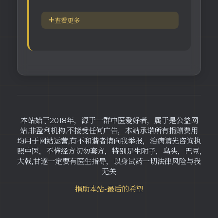
身体六大防御系统
五脏逼毒法和易筋经
查看更多
疾病加重/减轻症状表
瑜伽练习=易经经和八段锦
长寿-多吃海带
素食-疾病与肉食太多有关
本站始于2018年，源于一群中医爱好者，属于是公益网
站,非盈利机构,不接受任何广告，本站承诺所有捐赠费用
均用于网站运营,有不和谐者请向我举报，治病请先咨询执
照中医，不懂经方切勿套方，特别是生附子，乌头，巴豆,
大戟,甘遂一定要有医生指导，以身试药一切法律风险与我
无关
捐助本站-最后的希望