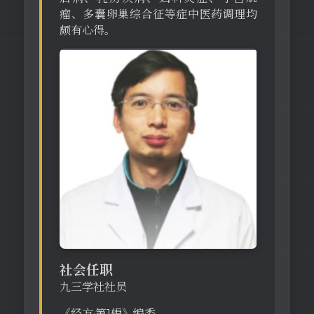
瘤、多囊卵巢综合征等症中医药调理均
颇有心得。
社会任职
九三学社社员
《经方·第1辑》编委