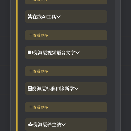
2.倪海厦台湾-徐光佑天纪班
在线AI工具
3.倪海厦台湾-汉唐经方班
【工具】紫微斗数命理分析
查看更多
4.倪徒-李宗恩-线上直播课程
【工具】在线金钱卦工具
倪海厦视频语音文字
【工具】在线阳宅布局工具
【视频】倪海厦-针灸大成
查看更多
【工具】在线六壬法
【视频】倪海厦-黄帝内经
倪海厦标准和诊断学
【视频】倪海厦-神农本草
倪海厦简介-传奇人生
查看更多
【视频】倪海厦-伤寒论
中医六大健康标准
倪海厦养生法