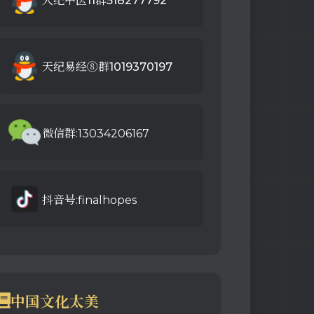
人纪中医11群518277792
天纪易经⑧群1019370197
微信群:13034206167
抖音号:finalhopes
中国文化太美