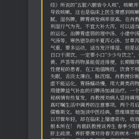
经》所说的“五脏六腑皆令人咳”，咳嗽
导致咳嗽。这也是临床上医生常感到咳嗽
腻，湿伤脾，脾胃病发病率很高。在肖
利湿行气为先，不宜大补大泻，可以适
的运化。治脾胃虚弱的理中汤、小建中
气汤等，寒热错杂的半夏泻心汤、甘草
气重，要多运动，适当发汗排湿，但是
日口干渴饮，一定要小口“少少与饮之”
黄、芦荟等药物虽能促进排便，长期服用
性便秘的患者，在工地值晚班，饮食不规
失眠，舌淡太薄白，脉沉细。肖教授诊
虚不能运化，胃肠蠕动慢，用大黄类药
用健脾益气补血的归脾汤加减治疗。一
秘病情有些复发，肖教授劝病人坚持调
真叮嘱生活中调养的注意事项，两个月后
儒雅斯文。她饱读中医经典，思维缜密
以尽管年轻，却在临床上屡建奇功，收
根本所在！ 肖碧跃教授谈养生 春季少
肝主疏泄，养肝要像对待春天的树木一