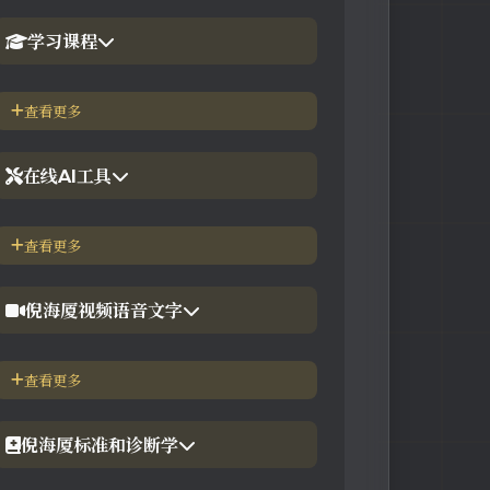
学习课程
1.倪海厦官网备份版
查看更多
2.倪海厦台湾-徐光佑天纪班
在线AI工具
3.倪海厦台湾-汉唐经方班
【工具】紫微斗数命理分析
查看更多
4.倪徒-李宗恩-线上直播课程
【工具】在线金钱卦工具
倪海厦视频语音文字
【工具】在线阳宅布局工具
【视频】倪海厦-针灸大成
查看更多
【工具】在线六壬法
【视频】倪海厦-黄帝内经
倪海厦标准和诊断学
【视频】倪海厦-神农本草