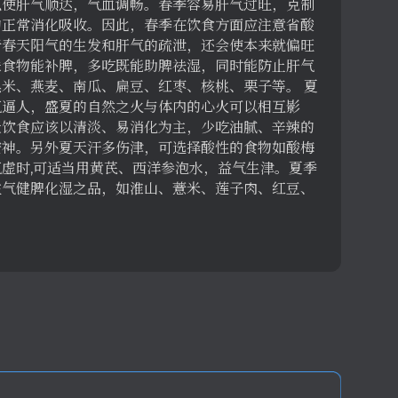
以使肝气顺达，气血调畅。春季容易肝气过旺，克制
的正常消化吸收。因此，春季在饮食方面应注意省酸
于春天阳气的生发和肝气的疏泄，还会使本来就偏旺
味食物能补脾，多吃既能助脾祛湿，同时能防止肝气
米、燕麦、南瓜、扁豆、红枣、核桃、栗子等。 夏
气逼人，盛夏的自然之火与体内的心火可以相互影
天饮食应该以清淡、易消化为主，少吃油腻、辛辣的
安神。另外夏天汗多伤津，可选择酸性的食物如酸梅
虚时,可适当用黄芪、西洋参泡水，益气生津。夏季
益气健脾化湿之品，如淮山、薏米、莲子肉、红豆、