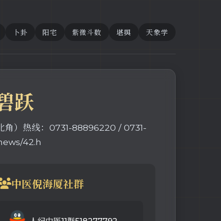
卜卦
阳宅
紫微斗数
堪舆
天象学
碧跃
731-88896220 / 0731-
news/42.h
中医倪海厦社群