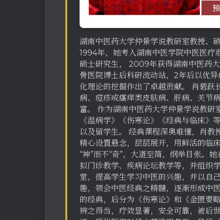
湖南中医药大学仲景学说教研室教授、硕
1994年，她考入湖南中医学院中医医疗
硕士研究生， 2009年获得湖南中医药
骨医院博士后科研流动站，2年后以优异
化理论的挖掘作出了卓越贡献。 肖碧跃
病、痘疹或瘙痒类皮肤病、肝病、关节
富。 作为湖南中医药大学仲景学说教研
《温病学》《伤寒论》《经典与临床》
以及留学生。 经典课程深奥难懂，肖教
精心设置悬念，层层展开，用鲜活的临
“神”而不“奇”，大道至简，纲举目张。
拟门诊教学、疾病论坛教学等，并组织学
堂，提高学生学习中医的兴趣，并以自
趣，领会中医经典之精髓，逐渐形成中医
的经典，后分为《伤寒论》和《金匮要
辨之得当，疗效显著，安全可靠，被后世