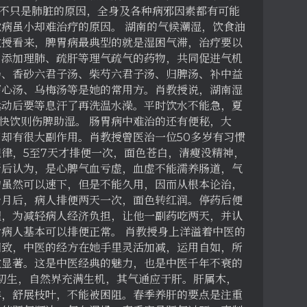
并不只是肺脏的原因，全身及各种病邪因素都有可能
病虽小却难治疗的原因。 湖南的气候潮湿，饮食油
教授看来，脾胃病最典型的就是湿困气滞，治疗要以
当添加理肺、疏肝等理气疏气的药物，共同促进气机
汤、香砂六君子汤、柴芍六君子汤、归脾汤、补中益
泻心汤、乌梅汤等是她的常用方。肖教授说，湖南湿
运动后要等息汗了再洗温水澡。平时饮水不能急，夏
，快饮则伤脾助湿。 肠胃病中难治的还有便秘，大
却有很大副作用。肖教授曾医治一位50多岁有习惯
律，5至7天才排便一次，面色苍白，清瘦没精神，
断后认为，是心脾气血亏虚，血虚不能濡养肠道，气
物虽然可以速下，但是不能久用，因而从根本论治，
个月后，病人排便两天一次，面色转红润。停药后便
理，为减轻病人经济负担，让他一副药吃两天，并认
病人基本可以排便正常。 肖教授身上洋溢着中医的
细致，中医的经方在她手里灵活加减，运用自如，所
效显著。这是中医经典的魅力，也是中医千年不衰的
阳初生，自然界充满生机，其气通应于肝。肝属木，
样，舒展枝叶，不能被困阻。春季养肝的要点是注重