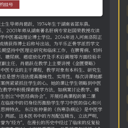
士生导师肖碧跃，1974年生于湖南省邵东县。
系，2001年师从湖南著名肝病专家赵国荣教授攻读
大学中医基础理论博士学位。2014年进入河南洛阳正
成绩获得博士后称号出站，为平乐正骨学派哲学文
长期坚持中医理论研究和临床工作，在脾胃病、妇科
病、糖尿病、癌症放化疗及手术后调理等方面经验丰
室副主任，肖碧跃在教学上主要讲授《金匮要略》
等中医专业的主干课程，教学对象有本科生、研究生
授总是想方设法提高趣味性、实用性，每次讲课她都
床案例紧紧抓住学生的心。她的课让学生领略到中医
她在教学中积极探索教学方法，如病案讨论教学、模
生创立“中医经典协会”，开展经典课程的第二课
己在临床中的切身经历激励学生学习中医的信心和兴
思辨特点。 东汉张仲景的《伤寒杂病论》是中医学
略》两部。这本医书中的方剂配伍精当，立法严明，
誉为“经方”，在漫长的历史中经过了临床的反复验