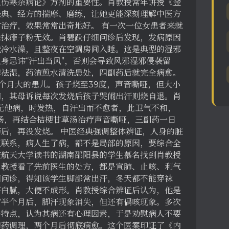
《伤寒杂病论》方剂的重要性。肖教授常年讲授《金
经典、经方的揣摩、磨练，让她更能深刻理解中医方
治疗，效果常常出奇地好。 有一次一位女患者来就
涂抹痱子粉无效。肖碧跃仔细问诊后发现，发病原因
洗冷水澡，且整夜在空调房间入睡。这是典型的湿邪
身忌讳“汗出当风”，否则会导致风邪湿邪侵袭留
脾祛湿，药渣煎水清洗患处，四副药后就完全病愈。
个月大的患儿。孩子烧至39度，声音嘶哑，但大小
问，其母诉说每次发烧后孩子哭闹出汗则烧自退。肖
无他病，时发热，自汗出而不愈者，此卫气不和，
汤，再结合桔梗甘草汤治疗声音嘶哑，三副药一日
后，再没发烧。 中医经典强调整体辨证，人身的脏
互联系，病人生了病，都不是局部的原因，要综合全
空航天大学读书的湖南邵阳县的学生慕名找到肖教授
肖教授看了先前医生的处方，都是宣肺、止咳、利气
细问诊，得知该学生脚部常出汗，冬天都不能穿袜
苔白腻，大便不成形。肖教授综合辨证后认为，他是
疗半个月后，脚汗现象消失，但还有偶咳现象。多次
格特点，认为其病还有心理因素，于是劝慰病人不要
脾药调理，两个月后彻底病愈。这个医案印证了《内