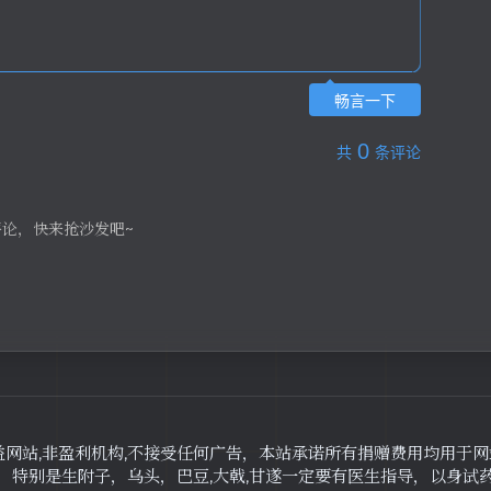
畅言一下
0
共
条评论
评论，快来抢沙发吧~
益网站,非盈利机构,不接受任何广告，本站承诺所有捐赠费用均用于
，特别是生附子，乌头，巴豆,大戟,甘遂一定要有医生指导，以身试