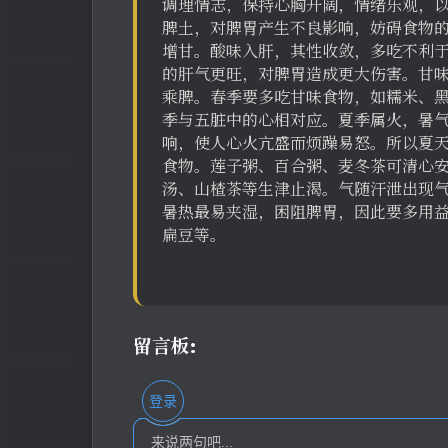
调理情志，保持心胸开阔，情绪乐观，
脾土，对脾胃产生不良影响，妨碍食物
增甘。酸味入肝，其性收敛，多吃不利
的肝气更旺，对脾胃造成更大伤害。甘
乘脾。春季要多吃甘味食物，如糯米、黑
季与五脏中的心相对应。夏季属火，暑
响，使人心火亢盛而烦躁易怒。所以夏
食物。莲子粥、百合粥、麦冬茶可清心
汤、山楂茶等生津止渴。气随汗泄出现气
暑热最易夹湿，困阻脾胃，因此要多用
扁豆等。
留言板:
登录