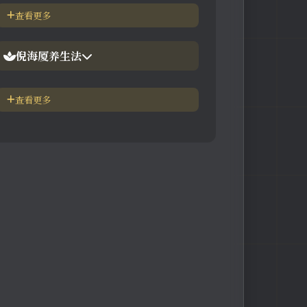
倪海厦简介-传奇人生
查看更多
【视频】倪海厦-伤寒论
中医六大健康标准
倪海厦养生法
身体六大防御系统
五脏逼毒法和易筋经
查看更多
疾病加重/减轻症状表
瑜伽练习=易经经和八段锦
长寿-多吃海带
素食-疾病与肉食太多有关