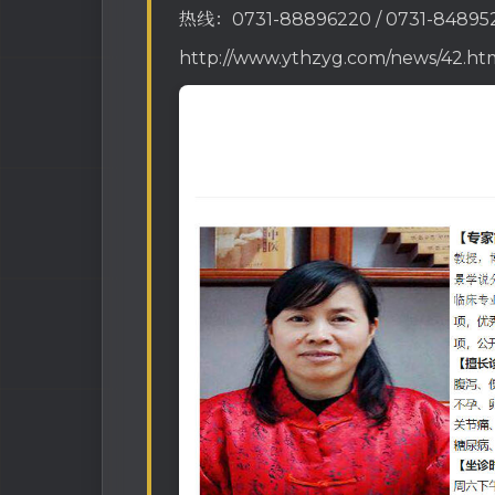
热线：0731-88896220 / 0731-84895
http://www.ythzyg.com/news/42.ht