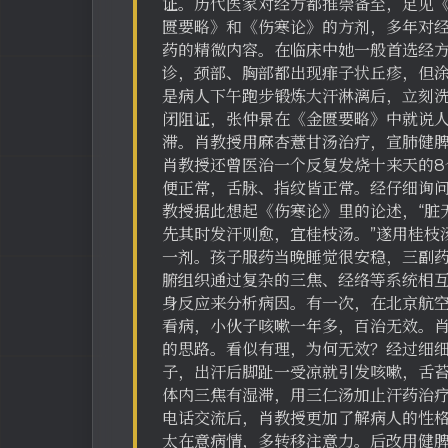
证。历代医家对经方都推崇备至，足见
匮要略》和《伤寒论》的方剂，多年对
药的精微内容。在临床中她一般首选经方
诊，颈部、胸部都出现痱子状丘疹，但
是病人下午跑步锻炼大汗淋漓后，立刻
闭阻证，张仲景在《金匮要略》中就说人
滞。肖教授用麻杏薏甘汤治疗，宣肺健
肖教授还曾医治一个反复发烧十来天的8
便正常，舌脉、指纹皆正常。经仔细询
教授据此想起《伤寒论》里的论述，“脏
先其时发汗则愈，宜桂枝汤。”遂用桂枝
一剂。孩子服药当晚睡觉很安稳，三副药
腑组织通过复杂的三焦、经络等系统相
身反应来分析病因。有一次，在北京航
看病，小伙子咳嗽一年多，百治无效。
的思路。看似有理，为何无效？经过细
子，出汗后脚趾一受凉就引发咳嗽，舌
体内三焦有湿滞，用三仁汤加止汗药治
电话交流后，肖教授更加了解病人的性
太在意病情，多转移注意力。后改用健