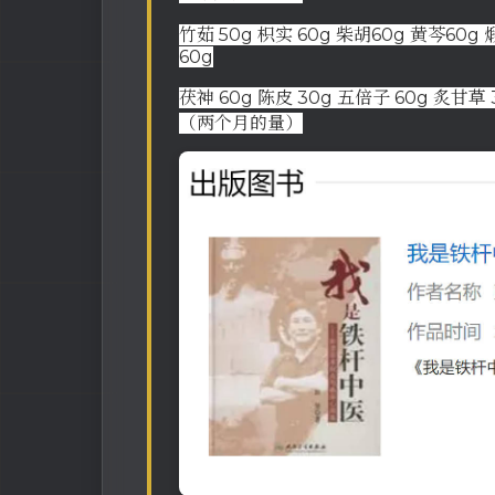
竹茹 50g 枳实 60g 柴胡60g 黄芩60g 
60g
茯神 60g 陈皮 30g 五倍子 60g 炙甘草 
（两个月的量）