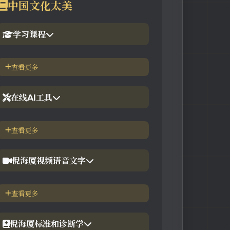
中国文化太美
学习课程
1.倪海厦官网备份版
查看更多
2.倪海厦台湾-徐光佑天纪班
在线AI工具
3.倪海厦台湾-汉唐经方班
【工具】紫微斗数命理分析
查看更多
4.倪徒-李宗恩-线上直播课程
【工具】在线金钱卦工具
倪海厦视频语音文字
【工具】在线阳宅布局工具
【视频】倪海厦-针灸大成
查看更多
【工具】在线六壬法
【视频】倪海厦-黄帝内经
倪海厦标准和诊断学