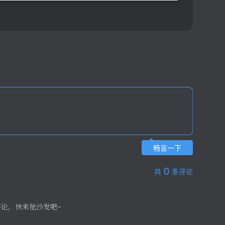
畅言一下
0
共
条评论
评论，快来抢沙发吧~