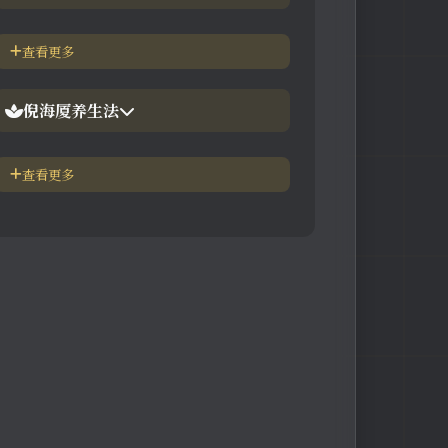
【视频】倪海厦-神农本草
倪海厦简介-传奇人生
查看更多
【视频】倪海厦-伤寒论
中医六大健康标准
倪海厦养生法
身体六大防御系统
五脏逼毒法和易筋经
查看更多
疾病加重/减轻症状表
瑜伽练习=易经经和八段锦
长寿-多吃海带
素食-疾病与肉食太多有关