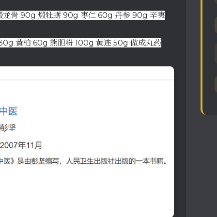
煅龙骨 90g 煅牡蛎 90g 枣仁 60g 丹参 90g 辛夷
30g 黄柏 60g 熊胆粉 100g 黄连 50g 做成丸药