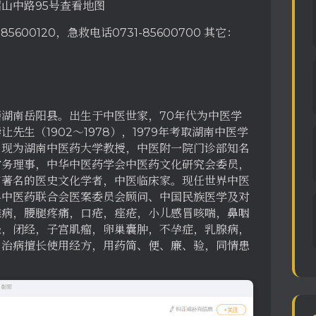
山中路95号查看地图
600120，急救电话0731-85600700 其它：
籍湖南岳阳县。出生于中医世家，70年代为中医学
生（1902～1978），1979年考取湖南中医学
。现为湖南中医药大学教授，中医附一院门诊部知名
常务理事，中华中医药学会中医药文化研究会委员，
南著名的医史文化学者，中医临床家。现任世界中医
界中医药联合会医案委员会顾问、中国民族医学及对
椎病，腰腿疼痛，口疮，痤疮，小儿感冒咳喘，鼻咽
经，闭经，子宫肌瘤，卵巢囊肿，不孕症，乳腺病，
。治病擅长使用经方，用药简、便、廉、验，同情患