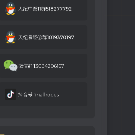
人纪中医11群518277792
天纪易经⑧群1019370197
微信群:13034206167
抖音号:finalhopes