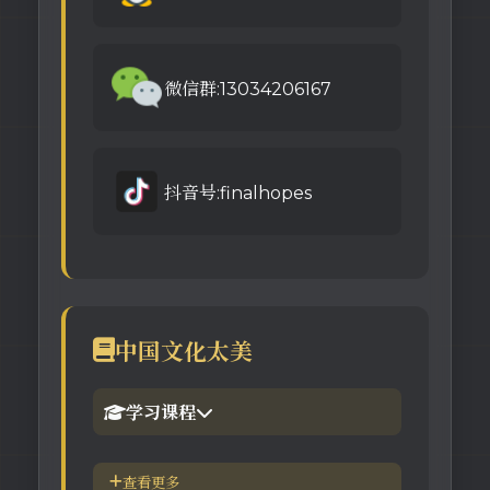
微信群:13034206167
抖音号:finalhopes
中国文化太美
学习课程
1.倪海厦官网备份版
查看更多