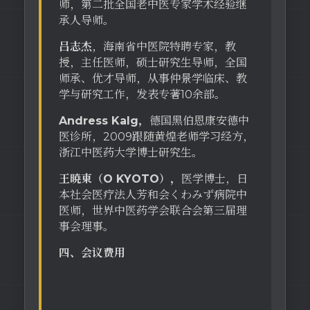
师，第二批全国老中医专家学术经验继
承人导师。
吕志杰
，海南省中医院特聘专家，教
授，主任医师，硕士研究生导师，全国
师承、优才导师，从事仲景学临床、教
学与研究工作，发表专著10余部。
Andress Kalg，
德国黑伯恩康安德中
医诊所，2009跟随黄煌老师学习经方，
浙江中医药大学博士研究生。
王暁東（O KYOTO），
医学博士，日
本社会医疗法人芳和会くわみず病院中
医师，世界中医药学会联合会第三届理
事会理事。
四、会议费用