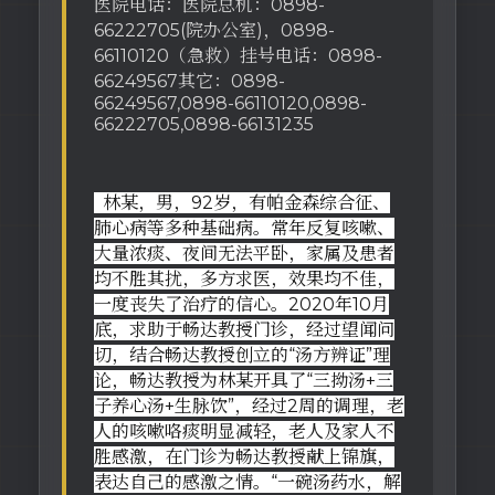
医院电话：医院总机：0898-
66222705(院办公室)，0898-
66110120（急救）挂号电话：0898-
66249567其它：0898-
66249567,0898-66110120,0898-
66222705,0898-66131235
林某，男，92岁，有帕金森综合征、
肺心病等多种基础病。常年反复咳嗽、
大量浓痰、夜间无法平卧，家属及患者
均不胜其扰，多方求医，效果均不佳，
一度丧失了治疗的信心。2020年10月
底，求助于畅达教授门诊，经过望闻问
切，结合畅达教授创立的“汤方辨证”理
论，畅达教授为林某开具了“三拗汤+三
子养心汤+生脉饮”，经过2周的调理，老
人的咳嗽咯痰明显减轻，老人及家人不
胜感激，在门诊为畅达教授献上锦旗，
表达自己的感激之情。“一碗汤药水，解