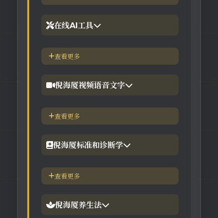
2.倪海厦台湾-徐光佑天纪班
在线AI工具
3.倪海厦台湾-汉唐经方班
【工具】紫微斗数命理分析
查看更多
4.倪徒-李宗恩-线上直播课程
【工具】在线金钱卦工具
倪海厦视频语音文字
【工具】在线阳宅布局工具
【视频】倪海厦-针灸大成
查看更多
【工具】在线六壬法
【视频】倪海厦-黄帝内经
倪海厦标准和诊断学
【视频】倪海厦-神农本草
倪海厦简介-传奇人生
查看更多
【视频】倪海厦-伤寒论
中医六大健康标准
倪海厦养生法