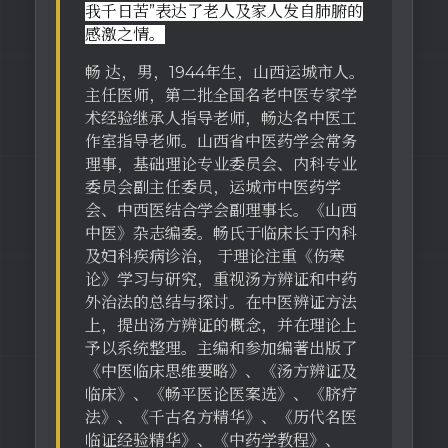
我千日苦”表达了老人及家人发自肺腑的
感激之情。
畅 达，男，1944年生，山西运城市人。
主任医师，第二批全国名老中医专家学
术经验继承人指导老师，畅达名中医工
作室指导老师。山西省中医药学会常务
理事，基础理论专业委员会、内科专业
委员会副主任委员，运城市中医药学
会、中西医结合学会副理事长。《山西
中医》杂志编委。畅氏于临床长于内科
及妇科疾病诊治， 于理论注重《伤寒
论》学习与研究，重视汤方辨证和中药
外治法的总结与探讨。在中医辨证方法
上，提出汤方辨证的概念，并在理论上
予以系统整理。主编和参加编著出版了
《中医临床思维要略》、《汤方辨证及
临床》、《畅平医论医案选》、《脐疗
法》、《千古名方精华》、《历代名医
临证经验精华》、《中药学教程》、