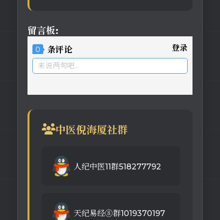
留言板:
登录
0
条评论
来说两句吧...
中医倪海厦社群
人纪中医11群518277792
天纪易经⑧群1019370197