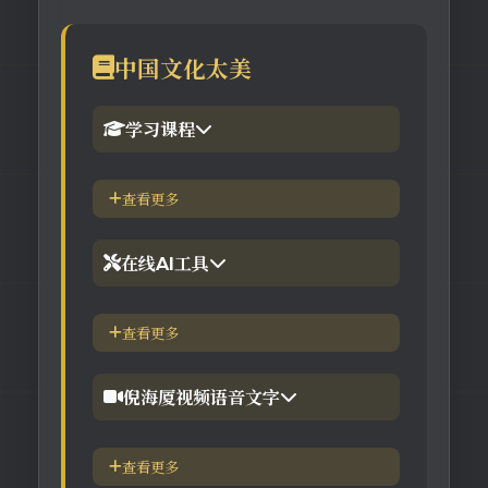
中国文化太美
学习课程
1.倪海厦官网备份版
查看更多
2.倪海厦台湾-徐光佑天纪班
在线AI工具
3.倪海厦台湾-汉唐经方班
【工具】紫微斗数命理分析
查看更多
4.倪徒-李宗恩-线上直播课程
【工具】在线金钱卦工具
倪海厦视频语音文字
【工具】在线阳宅布局工具
【视频】倪海厦-针灸大成
查看更多