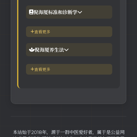
【工具】在线六壬法
【视频】倪海厦-黄帝内经
倪海厦标准和诊断学
【视频】倪海厦-神农本草
倪海厦简介-传奇人生
查看更多
【视频】倪海厦-伤寒论
中医六大健康标准
倪海厦养生法
身体六大防御系统
五脏逼毒法和易筋经
查看更多
疾病加重/减轻症状表
瑜伽练习=易经经和八段锦
长寿-多吃海带
素食-疾病与肉食太多有关
本站始于2018年，源于一群中医爱好者，属于是公益网