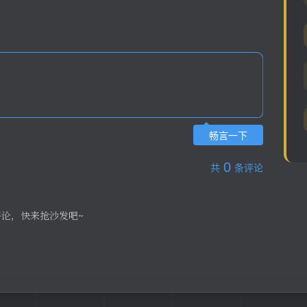
畅言一下
0
共
条评论
评论，快来抢沙发吧~