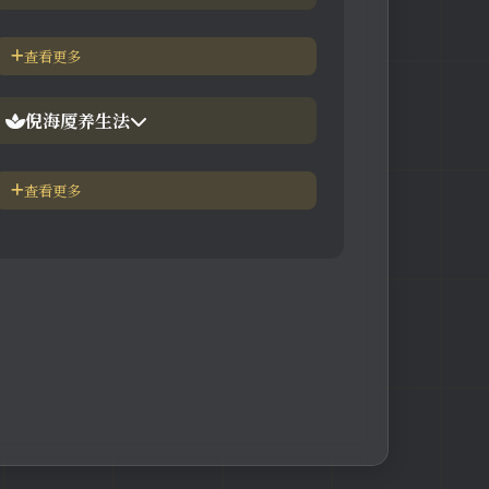
【视频】倪海厦-神农本草
倪海厦简介-传奇人生
查看更多
【视频】倪海厦-伤寒论
中医六大健康标准
倪海厦养生法
身体六大防御系统
五脏逼毒法和易筋经
查看更多
疾病加重/减轻症状表
瑜伽练习=易经经和八段锦
长寿-多吃海带
素食-疾病与肉食太多有关