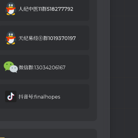
人纪中医11群518277792
天纪易经⑧群1019370197
微信群:13034206167
抖音号:finalhopes