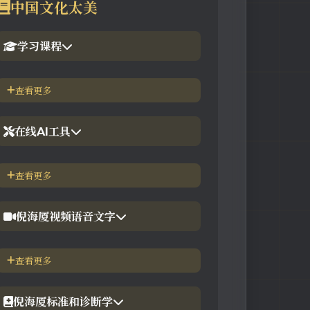
中国文化太美
学习课程
1.倪海厦官网备份版
查看更多
2.倪海厦台湾-徐光佑天纪班
在线AI工具
3.倪海厦台湾-汉唐经方班
【工具】紫微斗数命理分析
查看更多
4.倪徒-李宗恩-线上直播课程
【工具】在线金钱卦工具
倪海厦视频语音文字
【工具】在线阳宅布局工具
【视频】倪海厦-针灸大成
查看更多
【工具】在线六壬法
【视频】倪海厦-黄帝内经
倪海厦标准和诊断学