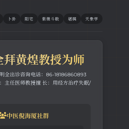
卜卦
阳宅
紫微斗数
堪舆
天象学
全拜黄煌教授为师
诊咨询电话：86-18186860893
称：主任医师教授擅 长：用经方治疗失眠/
中医倪海厦社群