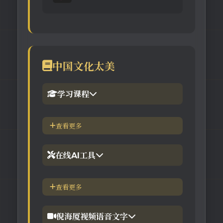
中国文化太美
学习课程
1.倪海厦官网备份版
查看更多
2.倪海厦台湾-徐光佑天纪班
在线AI工具
3.倪海厦台湾-汉唐经方班
【工具】紫微斗数命理分析
查看更多
4.倪徒-李宗恩-线上直播课程
【工具】在线金钱卦工具
倪海厦视频语音文字