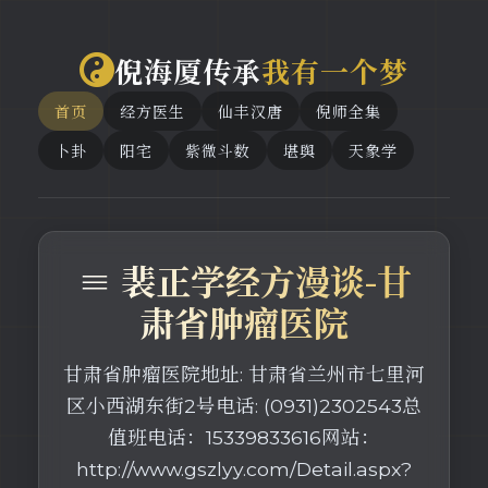
倪海厦传承
我有一个梦
首页
经方医生
仙丰汉唐
倪师全集
卜卦
阳宅
紫微斗数
堪舆
天象学
≡ 裴正学经方漫谈-甘
肃省肿瘤医院
甘肃省肿瘤医院地址: 甘肃省兰州市七里河
区小西湖东街2号电话: (0931)2302543总
值班电话：15339833616网站：
http://www.gszlyy.com/Detail.aspx?