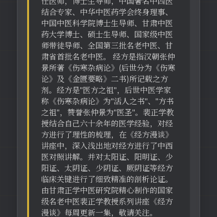
任医师，博士生导师，中国著名中西医
结合专家、中华中医药学会终身理事、
中国中医科学院博士生导师、甘肃中医
药大学博士、硕士生导师、国家级中医
师带徒导师、全国第三批名老中医、甘
肃省首批名老中医。 经方是指汉朝张仲
景所著《伤寒杂病论》(后世分为《伤寒
论》及《金匮要略》二书)所记载之方
剂。经方是"医方之祖"，后世中医学家
称《伤寒杂病论》为"活人之书"、"方书
之祖"，赞誉张仲景为"医圣"。裴正学教
授结合自己六十余年的医学经验，对经
方进行了理性的梳理，在《经方漫谈》
讲座中，深入浅出地对经方进行了中西
医对照讲解。并对太阳证、阳明证、少
阳证、太阴证、少阴证、厥阴证等经方
临床关键进行了细致精准的剖析论证。
由甘肃正学中医研究院精心制作的国家
级名老中医裴正学教授系列讲座《经方
漫谈》每周更新一集，敬请关注。