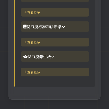
【工具】在线阳宅布局工具
【视频】倪海厦-针灸大成
查看更多
【工具】在线六壬法
【视频】倪海厦-黄帝内经
倪海厦标准和诊断学
【视频】倪海厦-神农本草
倪海厦简介-传奇人生
查看更多
【视频】倪海厦-伤寒论
中医六大健康标准
倪海厦养生法
身体六大防御系统
五脏逼毒法和易筋经
查看更多
疾病加重/减轻症状表
瑜伽练习=易经经和八段锦
长寿-多吃海带
素食-疾病与肉食太多有关