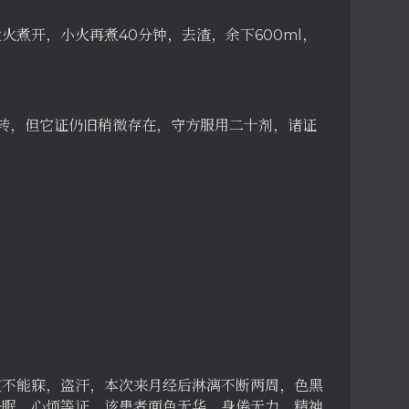
，大火煮开，小火再煮40分钟，去渣，余下600ml，
显好转，但它证仍旧稍微存在，守方服用二十剂，诸证
夜不能寐，盗汗，本次来月经后淋漓不断两周，色黑
失眠、心烦等证。该患者面色无华，身倦无力，精神