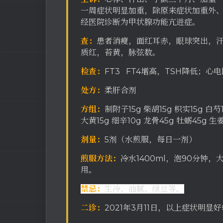
一周症状明显加重，除原来症状加重外
经医院诊断为甲状腺功能亢进症。
查：
患者消瘦，面红耳赤，眼球突出，
质红，苔黄，脉弦数。
检查：
FT3 FT4增高，TSH降低；心
处方：
柔肝合剂
方组：
制附子15g 柴胡15g 枳实15g 白芍1
大黄15g 细辛10g 龙骨45g 牡蛎45g 
剂量：
5剂（水煎服，每日一剂）
煎服方法：
冷水1400ml，泡90分钟，
用。
禁忌：
生冷、油腻、绿豆等。
二诊：
2021年3月11日，以上症状明