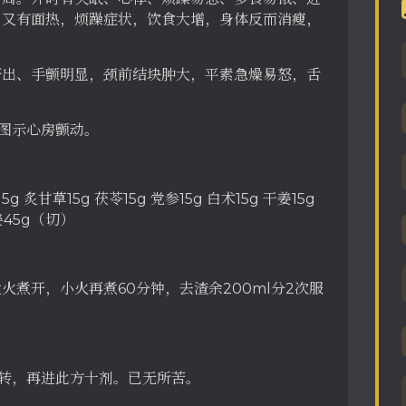
、又有面热，烦躁症状，饮食大增，身体反而消瘦，
汗出、手颤明显，颈前结块肿大，平素急燥易怒，舌
电图示心房颤动。
5g 炙甘草15g 茯苓15g 党参15g 白术15g 干姜15g
生姜45g（切）
大火煮开，小火再煮60分钟，去渣余200ml分2次服
显好转，再进此方十剂。已无所苦。