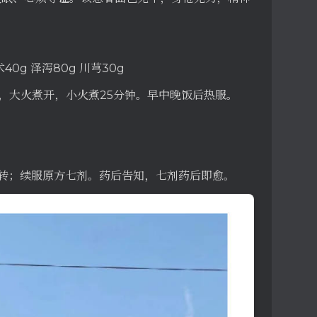
术40g 泽泻80g 川芎30g
钟，大火煮开，小火煮25分钟。早中晚饭后热服。
显好转；续服原方七剂。药后告知，七剂药后即愈。