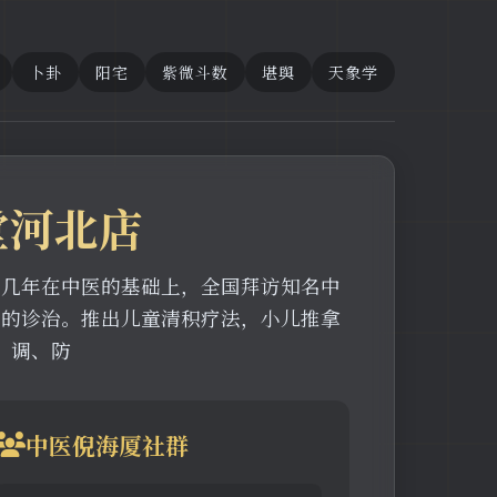
卜卦
阳宅
紫微斗数
堪舆
天象学
堂河北店
近几年在中医的基础上，全国拜访知名中
病的诊治。推出儿童清积疗法，小儿推拿
、调、防
中医倪海厦社群