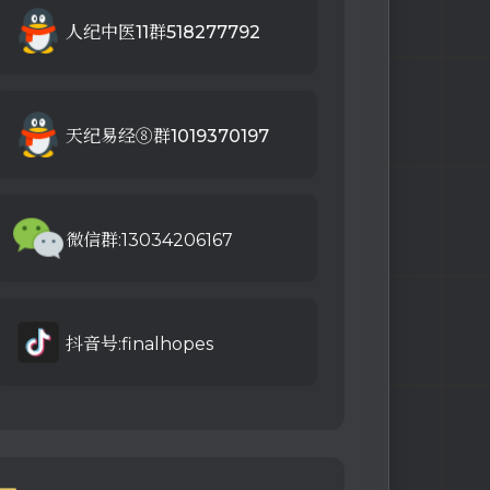
人纪中医11群518277792
天纪易经⑧群1019370197
微信群:13034206167
抖音号:finalhopes