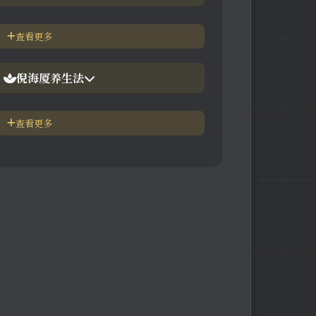
【视频】倪海厦-神农本草
倪海厦简介-传奇人生
查看更多
【视频】倪海厦-伤寒论
中医六大健康标准
倪海厦养生法
身体六大防御系统
五脏逼毒法和易筋经
查看更多
疾病加重/减轻症状表
瑜伽练习=易经经和八段锦
长寿-多吃海带
素食-疾病与肉食太多有关