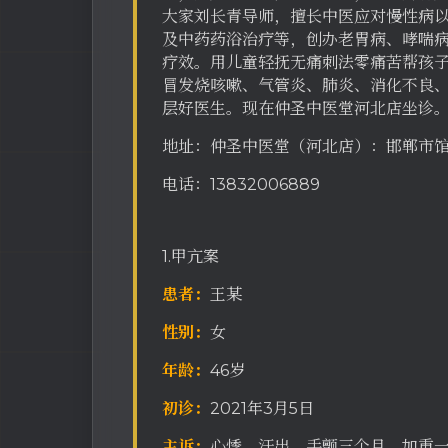
大家刘长青导师，擅长中医应对慢性病
及中药药浴治疗等，创办老胃病、哮喘
疗效。用儿童轻抚无痛刺法零痛苦帮孩
冒发烧咳嗽、气管炎、肺炎、消化不良、
层好医生。现在仲圣中医堂河北店坐诊
地址：仲圣中医堂（河北店）：邯郸市
电话：13832006889
1.甲亢案
患者：
王某
性别：
女
年龄：
46岁
初诊：
2021年3月5日
主诉：
心悸、汗出、手颤三个月、加重