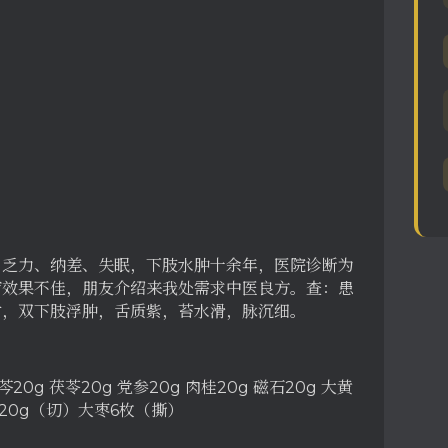
、乏力、纳差、失眠，下肢水肿十余年，医院诊断为
疗效果不佳，朋友介绍来我处需求中医良方。查：患
绀，双下肢浮肿，舌质紫，苔水滑，脉沉细。
芩20g 茯苓20g 党参20g 肉桂20g 磁石20g 大黄
生姜20g（切）大枣6枚（撕）