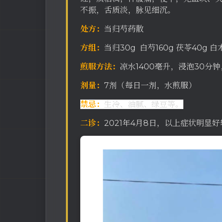
不振，舌质淡，脉见细沉。
处方：
当归芍药散
方组：
当归30g 白芍160g 茯苓40g 白
煎服方法：
凉水1400毫升，浸泡30分
剂量：
7剂（每日一剂，水煎服）
禁忌：
生冷、油腻、绿豆等。
二诊：
2021年4月8日，以上症状明