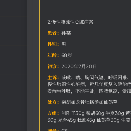
2.慢性肺源性心脏病案
患者：
孙某
性别：
男
年龄：
68岁
初诊：
2020年7月20日
主诉：
咳嗽、喘、胸闷气短、呼吸困难
慢性肺源性心脏病，近几年反复入院治
者端坐呼吸，不能平卧，四肢觉凉，紫
处方：
柴胡加龙骨牡蛎汤加仙鹤草
方组：
制附子30g 柴胡60g 半夏30g 黄
30g 龙骨45g 牡蛎45g 仙鹤草30g 