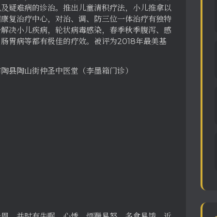
以及疑难病的诊治。推出儿童清积疗法，小儿推拿以
病康复治疗中心，对治、调、防三位一体治疗有独特
子解决小儿疾病，轮状病毒感染，春季秋季腹泻、感
肠胃病等都有极佳的疗效。被评为2018年最美基
。
馆陶县陶山街仲圣中医堂（李墨箱门诊）
一周。并时有失眠、心悸、烦躁易怒、多食易饿、近