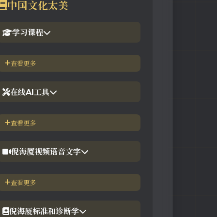
中国文化太美
学习课程
1.倪海厦官网备份版
查看更多
2.倪海厦台湾-徐光佑天纪班
在线AI工具
3.倪海厦台湾-汉唐经方班
【工具】紫微斗数命理分析
查看更多
4.倪徒-李宗恩-线上直播课程
【工具】在线金钱卦工具
倪海厦视频语音文字
【工具】在线阳宅布局工具
【视频】倪海厦-针灸大成
查看更多
【工具】在线六壬法
【视频】倪海厦-黄帝内经
倪海厦标准和诊断学