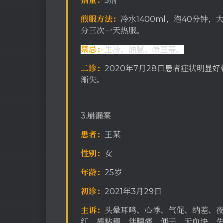
剂量：
5剂
煎服方法：
冷水1400ml，泡40分钟
分三次一天热服。
禁忌：
生冷、油腻、绿豆等。
二诊：
2020年7月28日患者症状明
渐失。
3.崩漏案
患者：
王某
性别：
女
年龄：
25岁
初诊：
2021年3月29日
主诉：
头晕耳鸣、心悸、气促、纳差、
红，质粘稠，伴腰痛，便干，无血块、